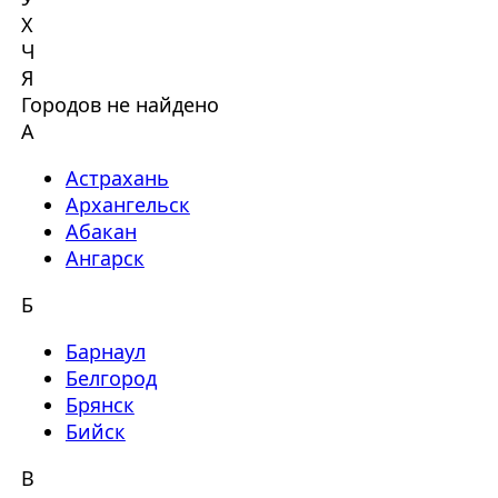
Х
Ч
Я
Городов не найдено
А
Астрахань
Архангельск
Абакан
Ангарск
Б
Барнаул
Белгород
Брянск
Бийск
В