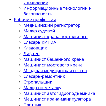
управление
Информационные технологии и
безопасность
Рабочие профессии
Медицинский регистратор
Маляр судовой
Машинист крана портального
Слесарь КИПиА
Кладовщик
Лифтер
Машинист башенного крана
Машинист мостового крана
Младшая медицинская сестра
Слесарь-ремонтник
Стропальщик
Маляр по металлу
Машинист автогидроподъемника
Машинист крана-манипулятора
Плотник