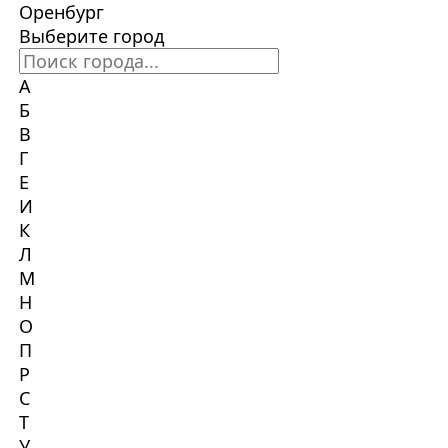
Оренбург
Выберите город
А
Б
В
Г
Е
И
К
Л
М
Н
О
П
Р
С
Т
У