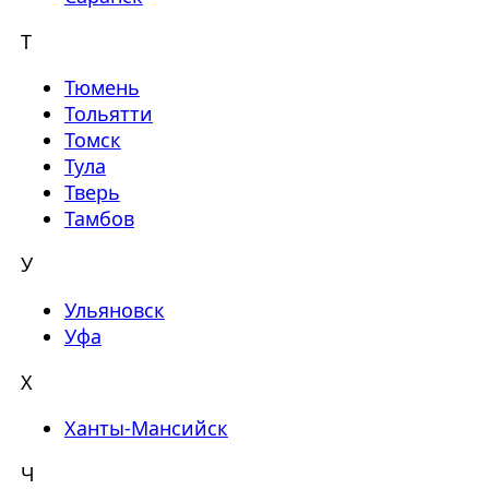
Т
Тюмень
Тольятти
Томск
Тула
Тверь
Тамбов
У
Ульяновск
Уфа
Х
Ханты-Мансийск
Ч