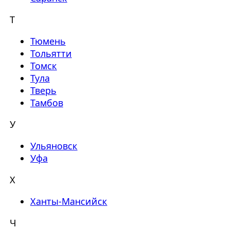
Т
Тюмень
Тольятти
Томск
Тула
Тверь
Тамбов
У
Ульяновск
Уфа
Х
Ханты-Мансийск
Ч