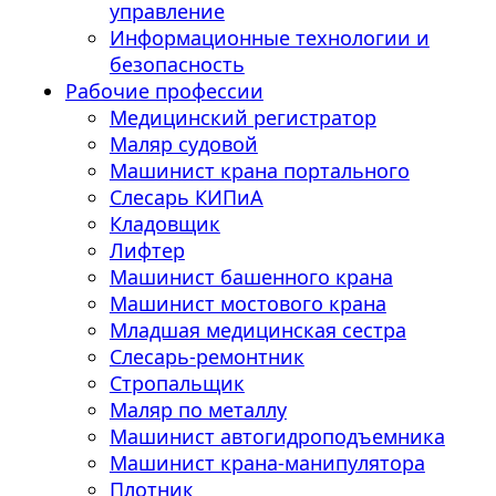
управление
Информационные технологии и
безопасность
Рабочие профессии
Медицинский регистратор
Маляр судовой
Машинист крана портального
Слесарь КИПиА
Кладовщик
Лифтер
Машинист башенного крана
Машинист мостового крана
Младшая медицинская сестра
Слесарь-ремонтник
Стропальщик
Маляр по металлу
Машинист автогидроподъемника
Машинист крана-манипулятора
Плотник