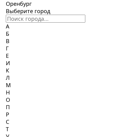
Оренбург
Выберите город
А
Б
В
Г
Е
И
К
Л
М
Н
О
П
Р
С
Т
У