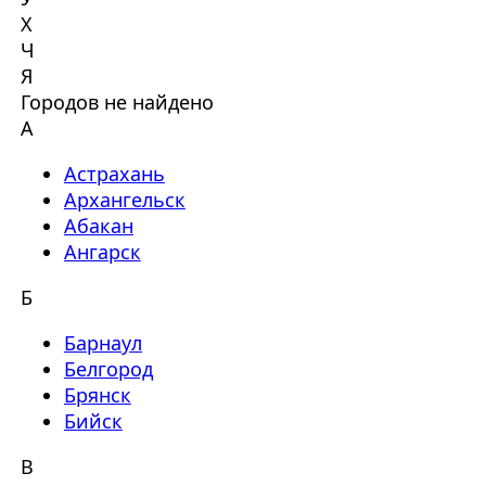
Х
Ч
Я
Городов не найдено
А
Астрахань
Архангельск
Абакан
Ангарск
Б
Барнаул
Белгород
Брянск
Бийск
В