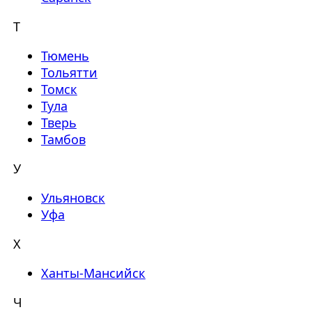
Т
Тюмень
Тольятти
Томск
Тула
Тверь
Тамбов
У
Ульяновск
Уфа
Х
Ханты-Мансийск
Ч