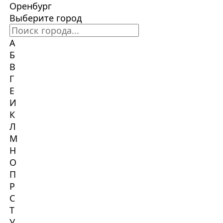
Оренбург
Выберите город
А
Б
В
Г
Е
И
К
Л
М
Н
О
П
Р
С
Т
У