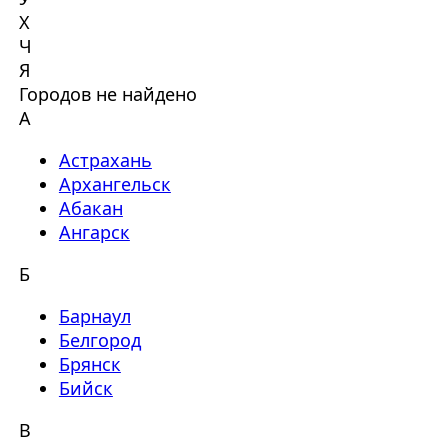
Х
Ч
Я
Городов не найдено
А
Астрахань
Архангельск
Абакан
Ангарск
Б
Барнаул
Белгород
Брянск
Бийск
В