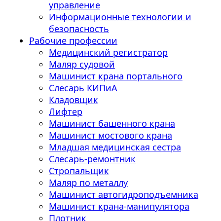
управление
Информационные технологии и
безопасность
Рабочие профессии
Медицинский регистратор
Маляр судовой
Машинист крана портального
Слесарь КИПиА
Кладовщик
Лифтер
Машинист башенного крана
Машинист мостового крана
Младшая медицинская сестра
Слесарь-ремонтник
Стропальщик
Маляр по металлу
Машинист автогидроподъемника
Машинист крана-манипулятора
Плотник