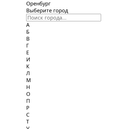
Оренбург
Выберите город
А
Б
В
Г
Е
И
К
Л
М
Н
О
П
Р
С
Т
У