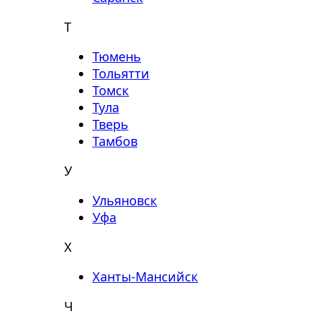
Т
Тюмень
Тольятти
Томск
Тула
Тверь
Тамбов
У
Ульяновск
Уфа
Х
Ханты-Мансийск
Ч