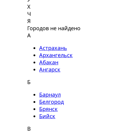
Х
Ч
Я
Городов не найдено
А
Астрахань
Архангельск
Абакан
Ангарск
Б
Барнаул
Белгород
Брянск
Бийск
В