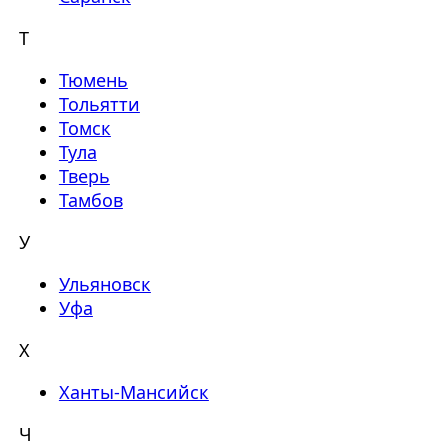
Т
Тюмень
Тольятти
Томск
Тула
Тверь
Тамбов
У
Ульяновск
Уфа
Х
Ханты-Мансийск
Ч