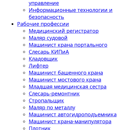
управление
Информационные технологии и
безопасность
Рабочие профессии
Медицинский регистратор
Маляр судовой
Машинист крана портального
Слесарь КИПиА
Кладовщик
Лифтер
Машинист башенного крана
Машинист мостового крана
Младшая медицинская сестра
Слесарь-ремонтник
Стропальщик
Маляр по металлу
Машинист автогидроподъемника
Машинист крана-манипулятора
Плотник