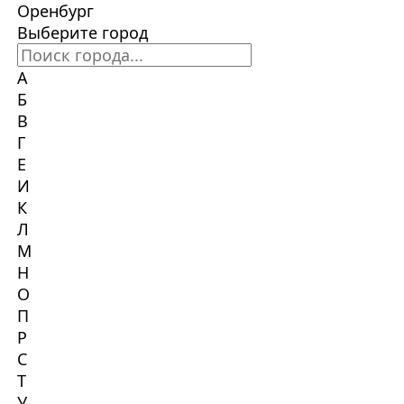
Оренбург
Выберите город
А
Б
В
Г
Е
И
К
Л
М
Н
О
П
Р
С
Т
У