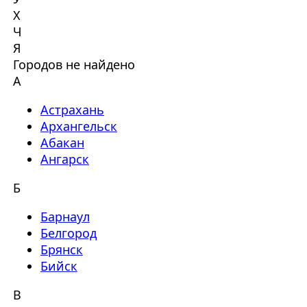
Х
Ч
Я
Городов не найдено
А
Астрахань
Архангельск
Абакан
Ангарск
Б
Барнаул
Белгород
Брянск
Бийск
В