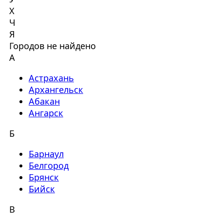
Х
Ч
Я
Городов не найдено
А
Астрахань
Архангельск
Абакан
Ангарск
Б
Барнаул
Белгород
Брянск
Бийск
В