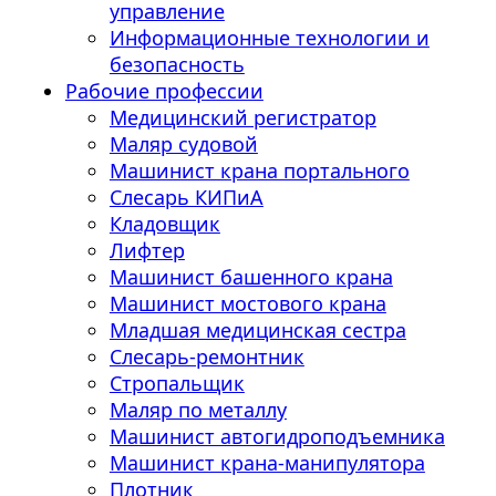
управление
Информационные технологии и
безопасность
Рабочие профессии
Медицинский регистратор
Маляр судовой
Машинист крана портального
Слесарь КИПиА
Кладовщик
Лифтер
Машинист башенного крана
Машинист мостового крана
Младшая медицинская сестра
Слесарь-ремонтник
Стропальщик
Маляр по металлу
Машинист автогидроподъемника
Машинист крана-манипулятора
Плотник