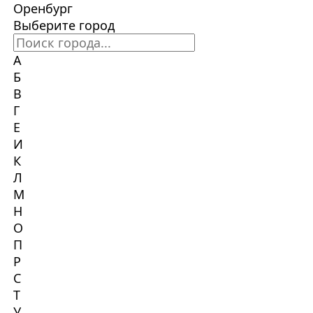
Оренбург
Выберите город
А
Б
В
Г
Е
И
К
Л
М
Н
О
П
Р
С
Т
У