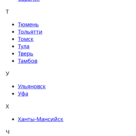
Т
Тюмень
Тольятти
Томск
Тула
Тверь
Тамбов
У
Ульяновск
Уфа
Х
Ханты-Мансийск
Ч