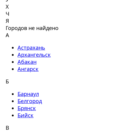
Х
Ч
Я
Городов не найдено
А
Астрахань
Архангельск
Абакан
Ангарск
Б
Барнаул
Белгород
Брянск
Бийск
В