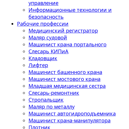
управление
Информационные технологии и
безопасность
Рабочие профессии
Медицинский регистратор
Маляр судовой
Машинист крана портального
Слесарь КИПиА
Кладовщик
Лифтер
Машинист башенного крана
Машинист мостового крана
Младшая медицинская сестра
Слесарь-ремонтник
Стропальщик
Маляр по металлу
Машинист автогидроподъемника
Машинист крана-манипулятора
Плотник