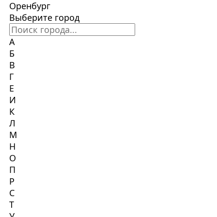
Оренбург
Выберите город
А
Б
В
Г
Е
И
К
Л
М
Н
О
П
Р
С
Т
У