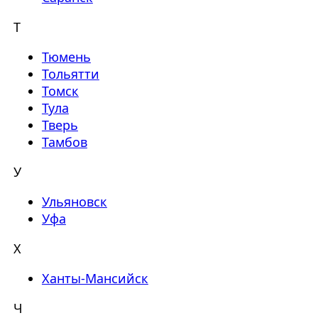
Т
Тюмень
Тольятти
Томск
Тула
Тверь
Тамбов
У
Ульяновск
Уфа
Х
Ханты-Мансийск
Ч