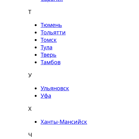
Т
Тюмень
Тольятти
Томск
Тула
Тверь
Тамбов
У
Ульяновск
Уфа
Х
Ханты-Мансийск
Ч