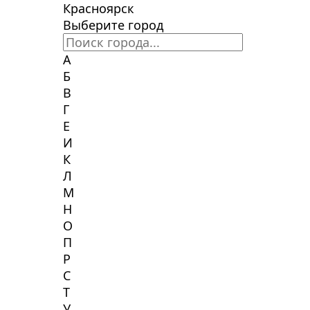
Красноярск
Выберите город
А
Б
В
Г
Е
И
К
Л
М
Н
О
П
Р
С
Т
У