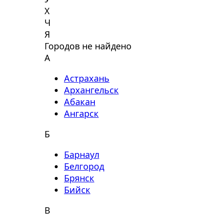
Х
Ч
Я
Городов не найдено
А
Астрахань
Архангельск
Абакан
Ангарск
Б
Барнаул
Белгород
Брянск
Бийск
В