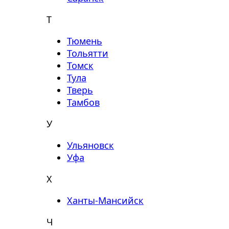
Т
Тюмень
Тольятти
Томск
Тула
Тверь
Тамбов
У
Ульяновск
Уфа
Х
Ханты-Мансийск
Ч