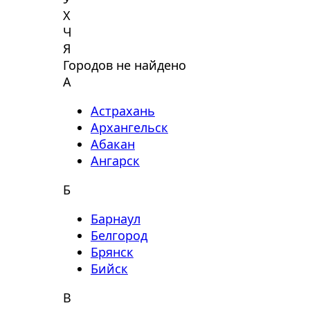
Х
Ч
Я
Городов не найдено
А
Астрахань
Архангельск
Абакан
Ангарск
Б
Барнаул
Белгород
Брянск
Бийск
В