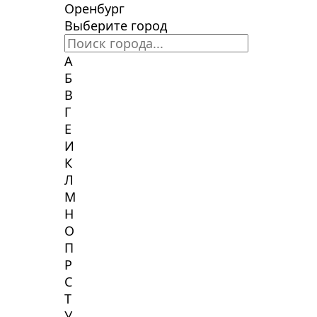
Оренбург
Выберите город
А
Б
В
Г
Е
И
К
Л
М
Н
О
П
Р
С
Т
У