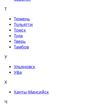
Т
Тюмень
Тольятти
Томск
Тула
Тверь
Тамбов
У
Ульяновск
Уфа
Х
Ханты-Мансийск
Ч