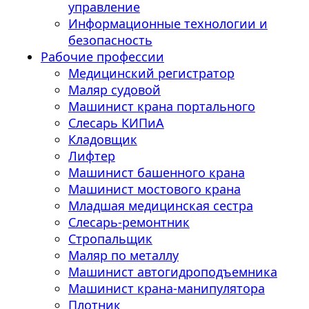
управление
Информационные технологии и
безопасность
Рабочие профессии
Медицинский регистратор
Маляр судовой
Машинист крана портального
Слесарь КИПиА
Кладовщик
Лифтер
Машинист башенного крана
Машинист мостового крана
Младшая медицинская сестра
Слесарь-ремонтник
Стропальщик
Маляр по металлу
Машинист автогидроподъемника
Машинист крана-манипулятора
Плотник