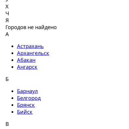
Х
Ч
Я
Городов не найдено
А
Астрахань
Архангельск
Абакан
Ангарск
Б
Барнаул
Белгород
Брянск
Бийск
В