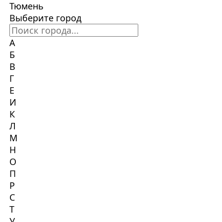
Тюмень
Выберите город
А
Б
В
Г
Е
И
К
Л
М
Н
О
П
Р
С
Т
У