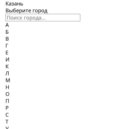
Казань
Выберите город
А
Б
В
Г
Е
И
К
Л
М
Н
О
П
Р
С
Т
У