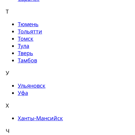
Т
Тюмень
Тольятти
Томск
Тула
Тверь
Тамбов
У
Ульяновск
Уфа
Х
Ханты-Мансийск
Ч