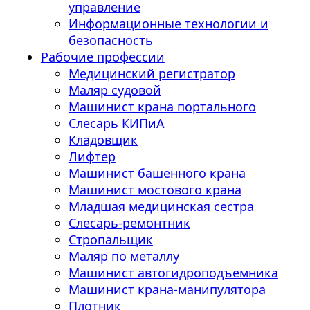
управление
Информационные технологии и
безопасность
Рабочие профессии
Медицинский регистратор
Маляр судовой
Машинист крана портального
Слесарь КИПиА
Кладовщик
Лифтер
Машинист башенного крана
Машинист мостового крана
Младшая медицинская сестра
Слесарь-ремонтник
Стропальщик
Маляр по металлу
Машинист автогидроподъемника
Машинист крана-манипулятора
Плотник