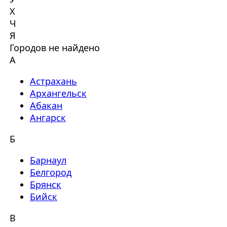
Х
Ч
Я
Городов не найдено
А
Астрахань
Архангельск
Абакан
Ангарск
Б
Барнаул
Белгород
Брянск
Бийск
В