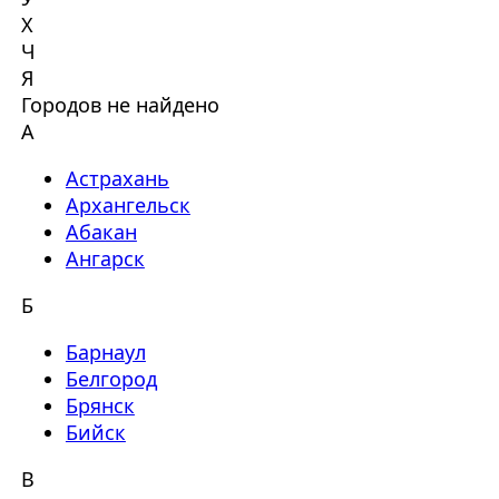
Х
Ч
Я
Городов не найдено
А
Астрахань
Архангельск
Абакан
Ангарск
Б
Барнаул
Белгород
Брянск
Бийск
В