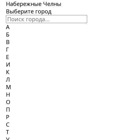
Набережные Челны
Выберите город
А
Б
В
Г
Е
И
К
Л
М
Н
О
П
Р
С
Т
У