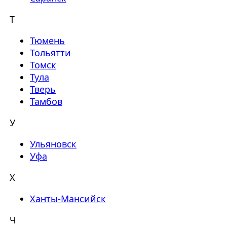
Т
Тюмень
Тольятти
Томск
Тула
Тверь
Тамбов
У
Ульяновск
Уфа
Х
Ханты-Мансийск
Ч