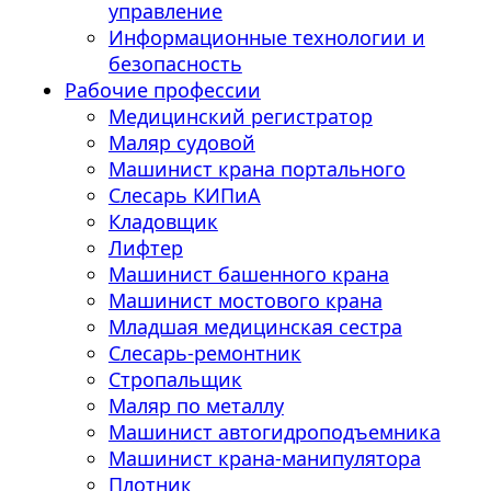
управление
Информационные технологии и
безопасность
Рабочие профессии
Медицинский регистратор
Маляр судовой
Машинист крана портального
Слесарь КИПиА
Кладовщик
Лифтер
Машинист башенного крана
Машинист мостового крана
Младшая медицинская сестра
Слесарь-ремонтник
Стропальщик
Маляр по металлу
Машинист автогидроподъемника
Машинист крана-манипулятора
Плотник