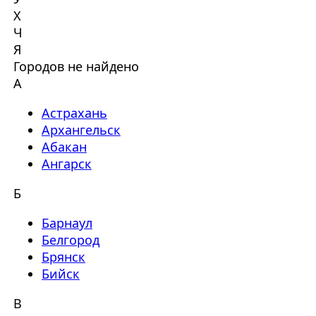
Х
Ч
Я
Городов не найдено
А
Астрахань
Архангельск
Абакан
Ангарск
Б
Барнаул
Белгород
Брянск
Бийск
В