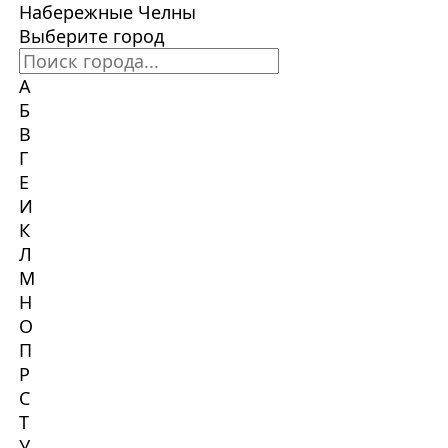
Набережные Челны
Выберите город
А
Б
В
Г
Е
И
К
Л
М
Н
О
П
Р
С
Т
У