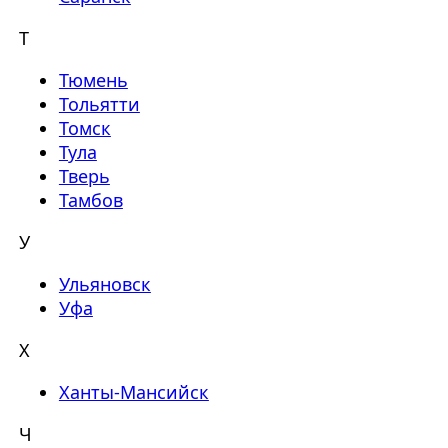
Т
Тюмень
Тольятти
Томск
Тула
Тверь
Тамбов
У
Ульяновск
Уфа
Х
Ханты-Мансийск
Ч