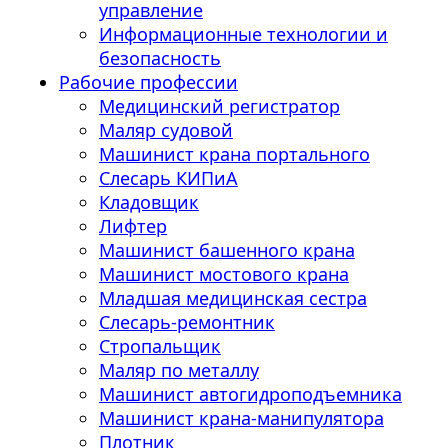
управление
Информационные технологии и
безопасность
Рабочие профессии
Медицинский регистратор
Маляр судовой
Машинист крана портального
Слесарь КИПиА
Кладовщик
Лифтер
Машинист башенного крана
Машинист мостового крана
Младшая медицинская сестра
Слесарь-ремонтник
Стропальщик
Маляр по металлу
Машинист автогидроподъемника
Машинист крана-манипулятора
Плотник