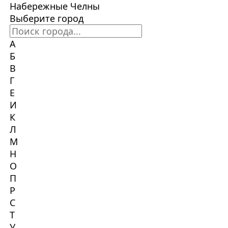
Набережные Челны
Выберите город
А
Б
В
Г
Е
И
К
Л
М
Н
О
П
Р
С
Т
У