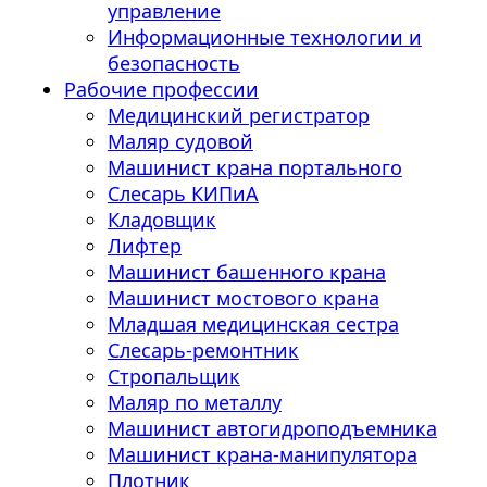
управление
Информационные технологии и
безопасность
Рабочие профессии
Медицинский регистратор
Маляр судовой
Машинист крана портального
Слесарь КИПиА
Кладовщик
Лифтер
Машинист башенного крана
Машинист мостового крана
Младшая медицинская сестра
Слесарь-ремонтник
Стропальщик
Маляр по металлу
Машинист автогидроподъемника
Машинист крана-манипулятора
Плотник