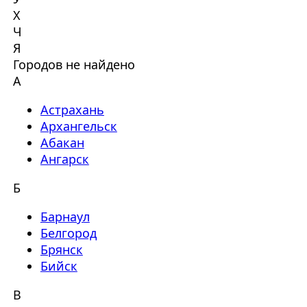
Х
Ч
Я
Городов не найдено
А
Астрахань
Архангельск
Абакан
Ангарск
Б
Барнаул
Белгород
Брянск
Бийск
В