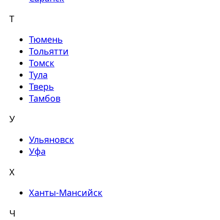
Т
Тюмень
Тольятти
Томск
Тула
Тверь
Тамбов
У
Ульяновск
Уфа
Х
Ханты-Мансийск
Ч