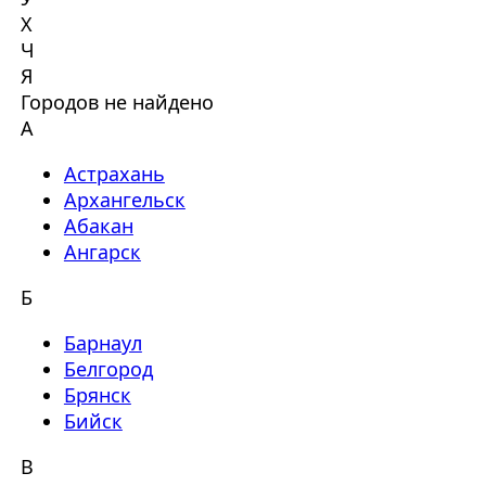
Х
Ч
Я
Городов не найдено
А
Астрахань
Архангельск
Абакан
Ангарск
Б
Барнаул
Белгород
Брянск
Бийск
В