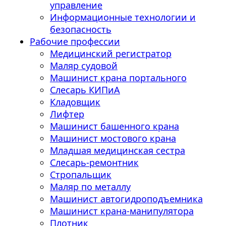
управление
Информационные технологии и
безопасность
Рабочие профессии
Медицинский регистратор
Маляр судовой
Машинист крана портального
Слесарь КИПиА
Кладовщик
Лифтер
Машинист башенного крана
Машинист мостового крана
Младшая медицинская сестра
Слесарь-ремонтник
Стропальщик
Маляр по металлу
Машинист автогидроподъемника
Машинист крана-манипулятора
Плотник