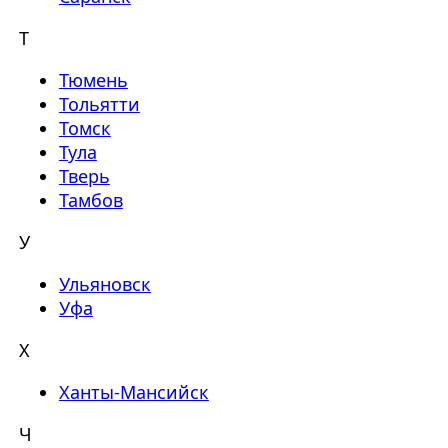
Т
Тюмень
Тольятти
Томск
Тула
Тверь
Тамбов
У
Ульяновск
Уфа
Х
Ханты-Мансийск
Ч