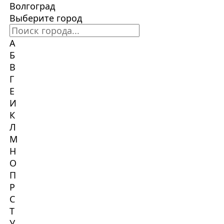
Волгоград
Выберите город
А
Б
В
Г
Е
И
К
Л
М
Н
О
П
Р
С
Т
У