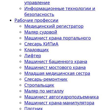
управление
Информационные технологии и
безопасность
Рабочие профессии
Медицинский регистратор
Маляр судовой
Машинист крана портального
Слесарь КИПиА
Кладовщик
Лифтер
Машинист башенного крана
Машинист мостового крана
Младшая медицинская сестра
Слесарь-ремонтник
Стропальщик
Маляр по металлу
Машинист автогидроподъемника
Машинист крана-манипулятора
Плотник