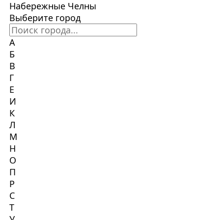
Набережные Челны
Выберите город
А
Б
В
Г
Е
И
К
Л
М
Н
О
П
Р
С
Т
У