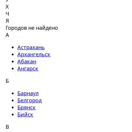
Х
Ч
Я
Городов не найдено
А
Астрахань
Архангельск
Абакан
Ангарск
Б
Барнаул
Белгород
Брянск
Бийск
В