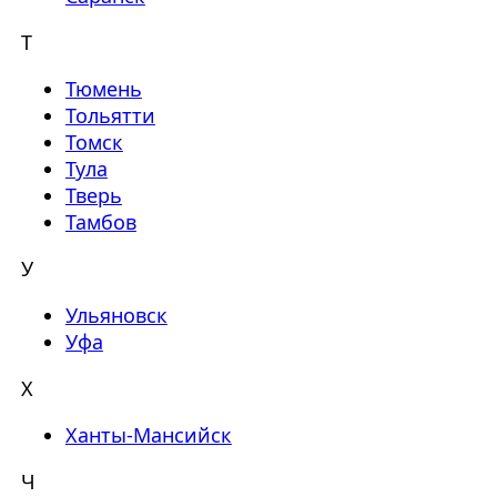
Т
Тюмень
Тольятти
Томск
Тула
Тверь
Тамбов
У
Ульяновск
Уфа
Х
Ханты-Мансийск
Ч