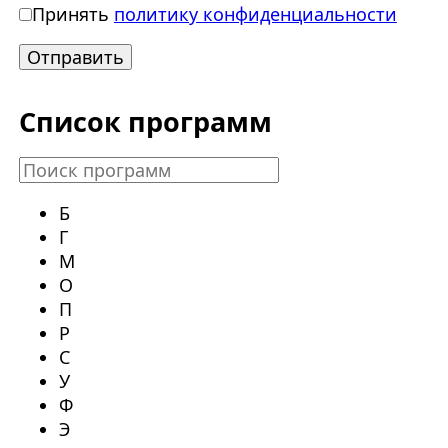
Принять
политику конфиденциальности
Список программ
Б
Г
М
О
П
Р
С
У
Ф
Э