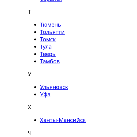
Т
Тюмень
Тольятти
Томск
Тула
Тверь
Тамбов
У
Ульяновск
Уфа
Х
Ханты-Мансийск
Ч