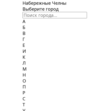
Набережные Челны
Выберите город
А
Б
В
Г
Е
И
К
Л
М
Н
О
П
Р
С
Т
У