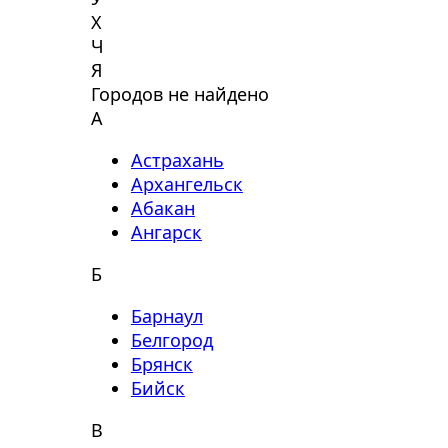
Х
Ч
Я
Городов не найдено
А
Астрахань
Архангельск
Абакан
Ангарск
Б
Барнаул
Белгород
Брянск
Бийск
В