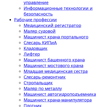
управление
Информационные технологии и
безопасность
Рабочие профессии
Медицинский регистратор
Маляр судовой
Машинист крана портального
Слесарь КИПиА
Кладовщик
Лифтер
Машинист башенного крана
Машинист мостового крана
Младшая медицинская сестра
Слесарь-ремонтник
Стропальщик
Маляр по металлу
Машинист автогидроподъемника
Машинист крана-манипулятора
Плотник