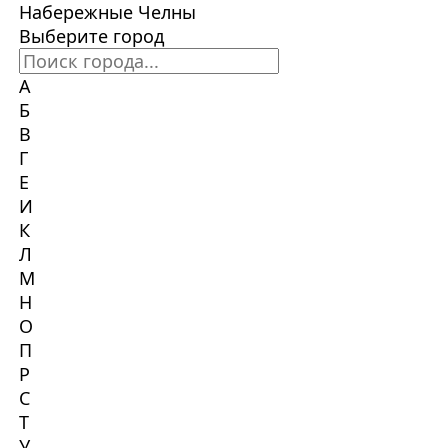
Набережные Челны
Выберите город
А
Б
В
Г
Е
И
К
Л
М
Н
О
П
Р
С
Т
У