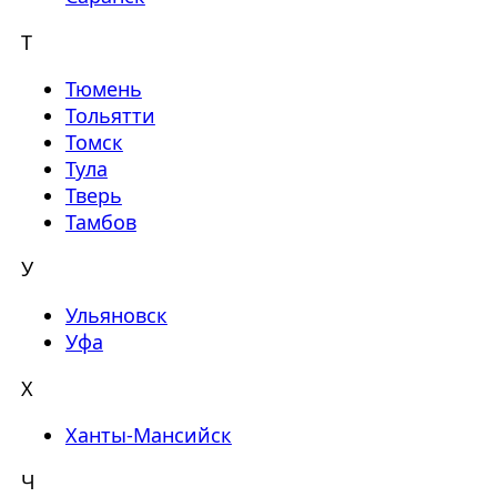
Т
Тюмень
Тольятти
Томск
Тула
Тверь
Тамбов
У
Ульяновск
Уфа
Х
Ханты-Мансийск
Ч