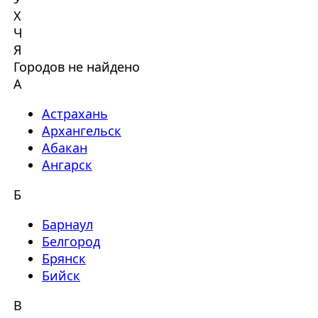
Х
Ч
Я
Городов не найдено
А
Астрахань
Архангельск
Абакан
Ангарск
Б
Барнаул
Белгород
Брянск
Бийск
В