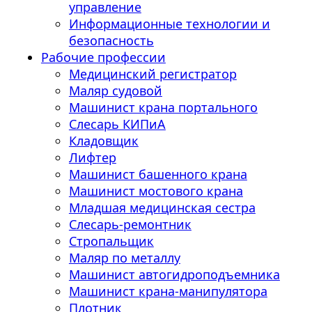
управление
Информационные технологии и
безопасность
Рабочие профессии
Медицинский регистратор
Маляр судовой
Машинист крана портального
Слесарь КИПиА
Кладовщик
Лифтер
Машинист башенного крана
Машинист мостового крана
Младшая медицинская сестра
Слесарь-ремонтник
Стропальщик
Маляр по металлу
Машинист автогидроподъемника
Машинист крана-манипулятора
Плотник