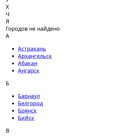
Х
Ч
Я
Городов не найдено
А
Астрахань
Архангельск
Абакан
Ангарск
Б
Барнаул
Белгород
Брянск
Бийск
В