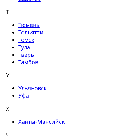
Т
Тюмень
Тольятти
Томск
Тула
Тверь
Тамбов
У
Ульяновск
Уфа
Х
Ханты-Мансийск
Ч