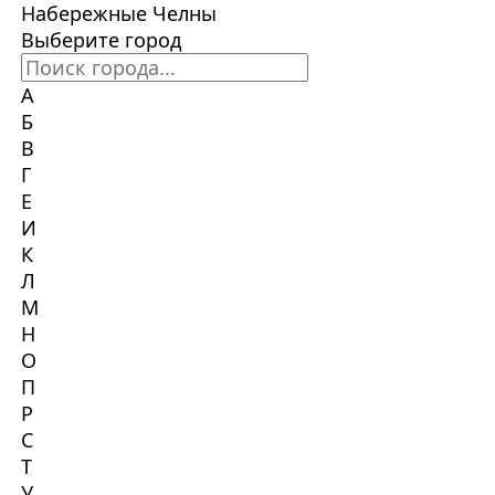
Набережные Челны
Выберите город
А
Б
В
Г
Е
И
К
Л
М
Н
О
П
Р
С
Т
У