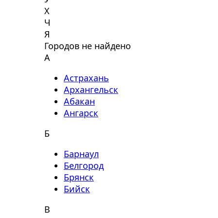
Х
Ч
Я
Городов не найдено
А
Астрахань
Архангельск
Абакан
Ангарск
Б
Барнаул
Белгород
Брянск
Бийск
В