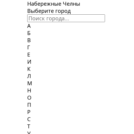
Набережные Челны
Выберите город
А
Б
В
Г
Е
И
К
Л
М
Н
О
П
Р
С
Т
У