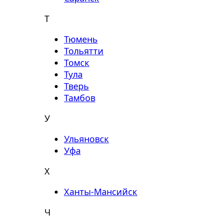
Т
Тюмень
Тольятти
Томск
Тула
Тверь
Тамбов
У
Ульяновск
Уфа
Х
Ханты-Мансийск
Ч