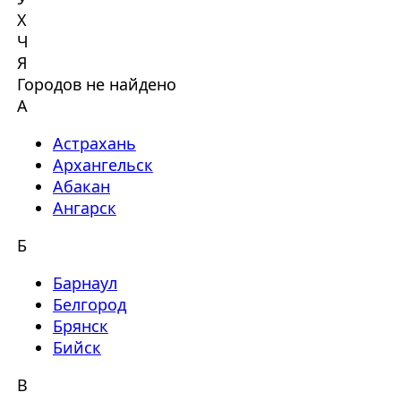
Х
Ч
Я
Городов не найдено
А
Астрахань
Архангельск
Абакан
Ангарск
Б
Барнаул
Белгород
Брянск
Бийск
В