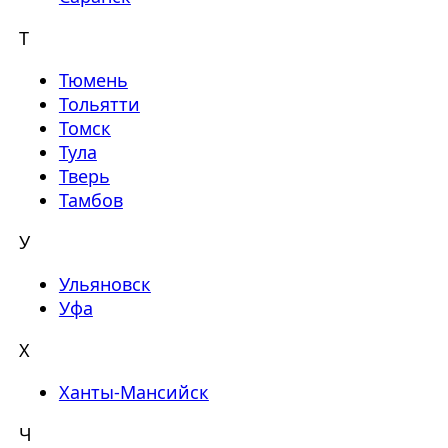
Т
Тюмень
Тольятти
Томск
Тула
Тверь
Тамбов
У
Ульяновск
Уфа
Х
Ханты-Мансийск
Ч