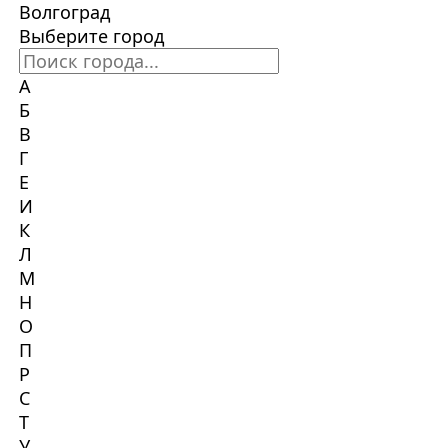
Волгоград
Выберите город
А
Б
В
Г
Е
И
К
Л
М
Н
О
П
Р
С
Т
У