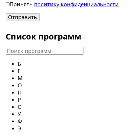
Принять
политику конфиденциальности
Список программ
Б
Г
М
О
П
Р
С
У
Ф
Э