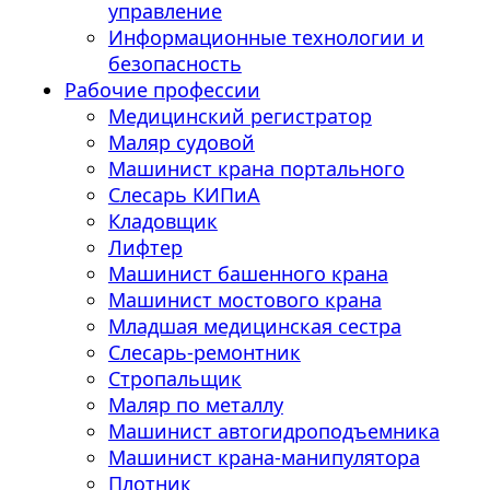
управление
Информационные технологии и
безопасность
Рабочие профессии
Медицинский регистратор
Маляр судовой
Машинист крана портального
Слесарь КИПиА
Кладовщик
Лифтер
Машинист башенного крана
Машинист мостового крана
Младшая медицинская сестра
Слесарь-ремонтник
Стропальщик
Маляр по металлу
Машинист автогидроподъемника
Машинист крана-манипулятора
Плотник