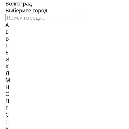
Волгоград
Выберите город
А
Б
В
Г
Е
И
К
Л
М
Н
О
П
Р
С
Т
У