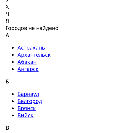
Х
Ч
Я
Городов не найдено
А
Астрахань
Архангельск
Абакан
Ангарск
Б
Барнаул
Белгород
Брянск
Бийск
В