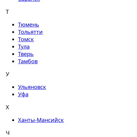
Т
Тюмень
Тольятти
Томск
Тула
Тверь
Тамбов
У
Ульяновск
Уфа
Х
Ханты-Мансийск
Ч