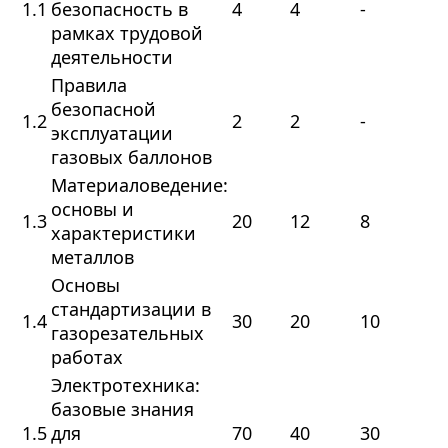
1.1
безопасность в
4
4
-
рамках трудовой
деятельности
Правила
безопасной
1.2
2
2
-
эксплуатации
газовых баллонов
Материаловедение:
основы и
1.3
20
12
8
характеристики
металлов
Основы
стандартизации в
1.4
30
20
10
газорезательных
работах
Электротехника:
базовые знания
1.5
для
70
40
30