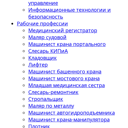
управление
Информационные технологии и
безопасность
Рабочие профессии
Медицинский регистратор
Маляр судовой
Машинист крана портального
Слесарь КИПиА
Кладовщик
Лифтер
Машинист башенного крана
Машинист мостового крана
Младшая медицинская сестра
Слесарь-ремонтник
Стропальщик
Маляр по металлу
Машинист автогидроподъемника
Машинист крана-манипулятора
Плотник