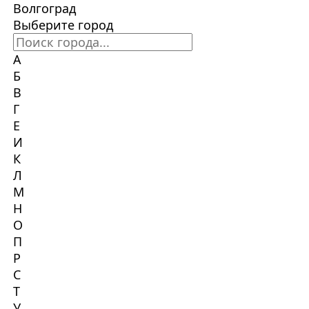
Волгоград
Выберите город
А
Б
В
Г
Е
И
К
Л
М
Н
О
П
Р
С
Т
У