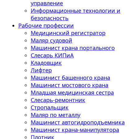
управление
Информационные технологии и
безопасность
Рабочие профессии
Медицинский регистратор
Маляр судовой
Машинист крана портального
Слесарь КИПиА
Кладовщик
Лифтер
Машинист башенного крана
Машинист мостового крана
Младшая медицинская сестра
Слесарь-ремонтник
Стропальщик
Маляр по металлу
Машинист автогидроподъемника
Машинист крана-манипулятора
Плотник