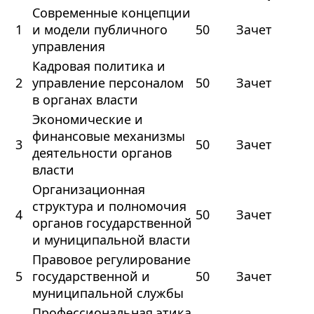
Современные концепции
1
и модели публичного
50
Зачет
управления
Кадровая политика и
2
управление персоналом
50
Зачет
в органах власти
Экономические и
финансовые механизмы
3
50
Зачет
деятельности органов
власти
Организационная
структура и полномочия
4
50
Зачет
органов государственной
и муниципальной власти
Правовое регулирование
5
государственной и
50
Зачет
муниципальной службы
Профессиональная этика