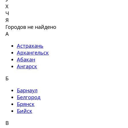
Х
Ч
Я
Городов не найдено
А
Астрахань
Архангельск
Абакан
Ангарск
Б
Барнаул
Белгород
Брянск
Бийск
В