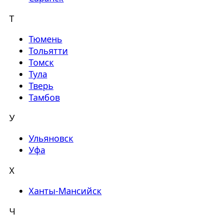
Т
Тюмень
Тольятти
Томск
Тула
Тверь
Тамбов
У
Ульяновск
Уфа
Х
Ханты-Мансийск
Ч