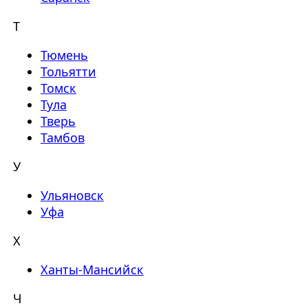
Т
Тюмень
Тольятти
Томск
Тула
Тверь
Тамбов
У
Ульяновск
Уфа
Х
Ханты-Мансийск
Ч