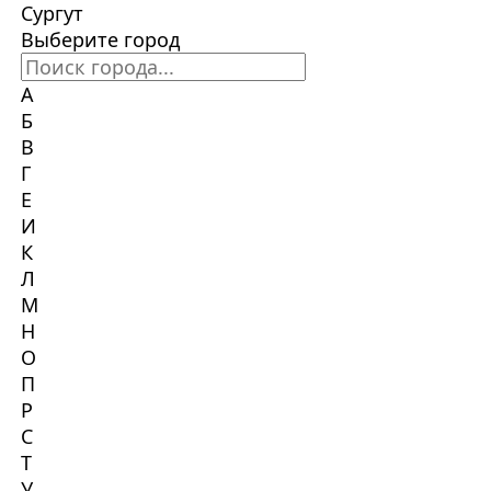
Сургут
Выберите город
А
Б
В
Г
Е
И
К
Л
М
Н
О
П
Р
С
Т
У