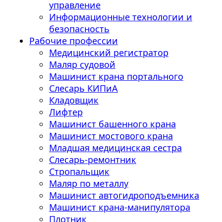
управление
Информационные технологии и
безопасность
Рабочие профессии
Медицинский регистратор
Маляр судовой
Машинист крана портального
Слесарь КИПиА
Кладовщик
Лифтер
Машинист башенного крана
Машинист мостового крана
Младшая медицинская сестра
Слесарь-ремонтник
Стропальщик
Маляр по металлу
Машинист автогидроподъемника
Машинист крана-манипулятора
Плотник