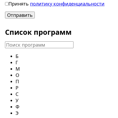
Принять
политику конфиденциальности
Список программ
Б
Г
М
О
П
Р
С
У
Ф
Э