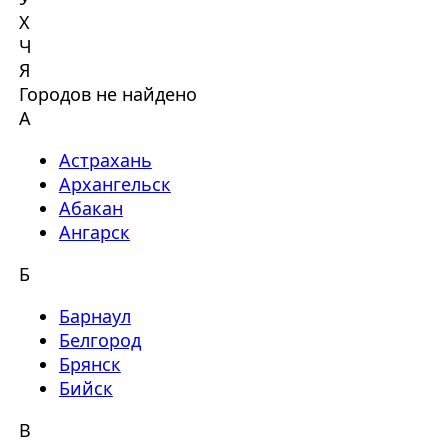
Х
Ч
Я
Городов не найдено
А
Астрахань
Архангельск
Абакан
Ангарск
Б
Барнаул
Белгород
Брянск
Бийск
В