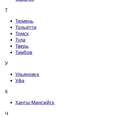
Т
Тюмень
Тольятти
Томск
Тула
Тверь
Тамбов
У
Ульяновск
Уфа
Х
Ханты-Мансийск
Ч