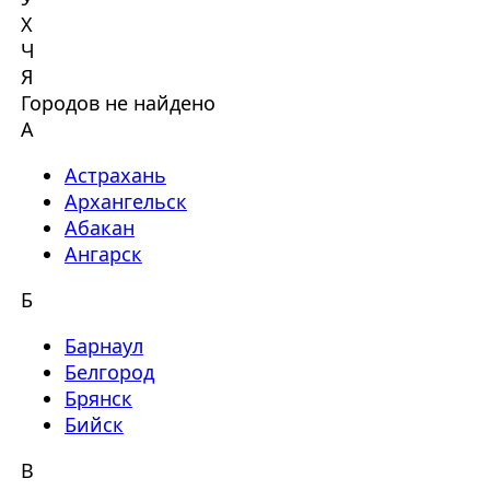
Х
Ч
Я
Городов не найдено
А
Астрахань
Архангельск
Абакан
Ангарск
Б
Барнаул
Белгород
Брянск
Бийск
В