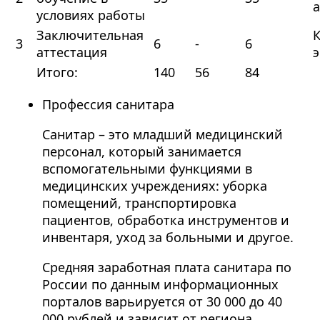
а
условиях работы
Заключительная
3
6
-
6
аттестация
Итого:
140
56
84
Профессия санитара
Санитар – это младший медицинский
персонал, который занимается
вспомогательными функциями в
медицинских учреждениях: уборка
помещений, транспортировка
пациентов, обработка инструментов и
инвентаря, уход за больными и другое.
Средняя заработная плата санитара по
России по данным информационных
порталов варьируется от 30 000 до 40
000 рублей и зависит от региона