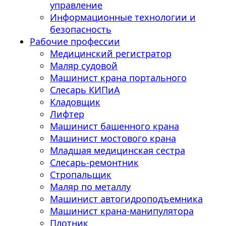
управление
Информационные технологии и
безопасность
Рабочие профессии
Медицинский регистратор
Маляр судовой
Машинист крана портального
Слесарь КИПиА
Кладовщик
Лифтер
Машинист башенного крана
Машинист мостового крана
Младшая медицинская сестра
Слесарь-ремонтник
Стропальщик
Маляр по металлу
Машинист автогидроподъемника
Машинист крана-манипулятора
Плотник