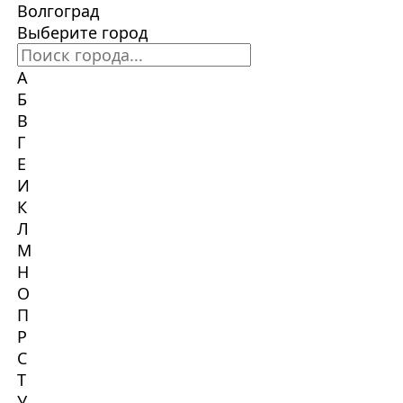
Волгоград
Выберите город
А
Б
В
Г
Е
И
К
Л
М
Н
О
П
Р
С
Т
У