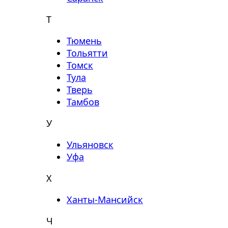
Т
Тюмень
Тольятти
Томск
Тула
Тверь
Тамбов
У
Ульяновск
Уфа
Х
Ханты-Мансийск
Ч