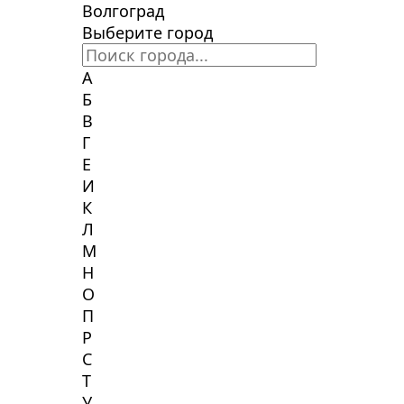
Волгоград
Выберите город
А
Б
В
Г
Е
И
К
Л
М
Н
О
П
Р
С
Т
У