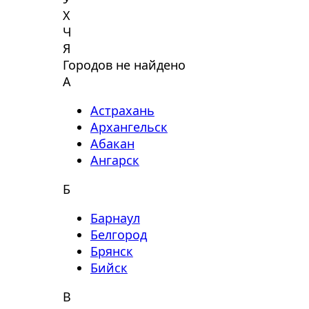
Х
Ч
Я
Городов не найдено
А
Астрахань
Архангельск
Абакан
Ангарск
Б
Барнаул
Белгород
Брянск
Бийск
В