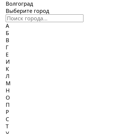
Волгоград
Выберите город
А
Б
В
Г
Е
И
К
Л
М
Н
О
П
Р
С
Т
У