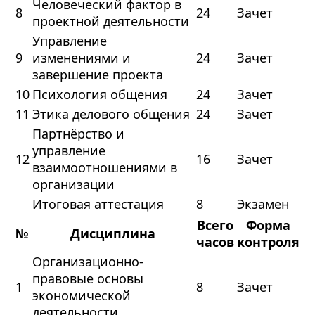
Человеческий фактор в
8
24
Зачет
проектной деятельности
Управление
9
изменениями и
24
Зачет
завершение проекта
10
Психология общения
24
Зачет
11
Этика делового общения
24
Зачет
Партнёрство и
управление
12
16
Зачет
взаимоотношениями в
организации
Итоговая аттестация
8
Экзамен
Всего
Форма
№
Дисциплина
часов
контроля
Организационно-
правовые основы
1
8
Зачет
экономической
деятельности