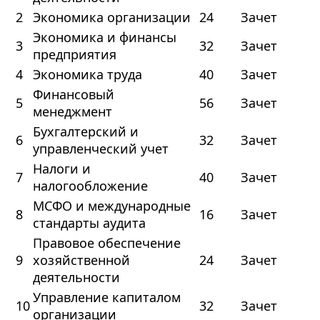
2
Экономика организации
24
Зачет
Экономика и финансы
3
32
Зачет
предприятия
4
Экономика труда
40
Зачет
Финансовый
5
56
Зачет
менеджмент
Бухгалтерский и
6
32
Зачет
управленческий учет
Налоги и
7
40
Зачет
налогообложение
МСФО и международные
8
16
Зачет
стандарты аудита
Правовое обеспечение
9
хозяйственной
24
Зачет
деятельности
Управление капиталом
10
32
Зачет
организации