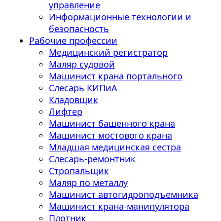
управление
Информационные технологии и
безопасность
Рабочие профессии
Медицинский регистратор
Маляр судовой
Машинист крана портального
Слесарь КИПиА
Кладовщик
Лифтер
Машинист башенного крана
Машинист мостового крана
Младшая медицинская сестра
Слесарь-ремонтник
Стропальщик
Маляр по металлу
Машинист автогидроподъемника
Машинист крана-манипулятора
Плотник