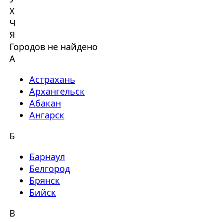
Х
Ч
Я
Городов не найдено
А
Астрахань
Архангельск
Абакан
Ангарск
Б
Барнаул
Белгород
Брянск
Бийск
В