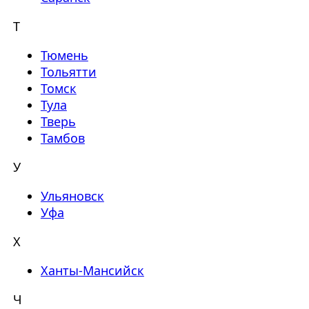
Т
Тюмень
Тольятти
Томск
Тула
Тверь
Тамбов
У
Ульяновск
Уфа
Х
Ханты-Мансийск
Ч