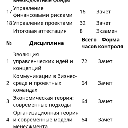
внебюджетные фонды
Управление
17
16
Зачет
финансовыми рисками
18
Управление проектами
32
Зачет
Итоговая аттестация
8
Экзамен
Всего
Форма
№
Дисциплина
часов
контроля
Эволюция
1
управленческих идей и
72
Зачет
концепций
Коммуникации в бизнес-
2
среде и проектных
64
Зачет
командах
Экономическая теория:
3
64
Зачет
современные подходы
Организационная теория
4
и современные модели
64
Зачет
менеджмента