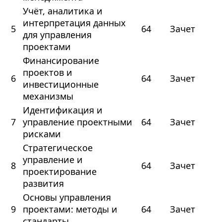
Учёт, аналитика и
интерпретация данных
5
64
Зачет
для управления
проектами
Финансирование
проектов и
6
64
Зачет
инвестиционные
механизмы
Идентификация и
7
управление проектными
64
Зачет
рисками
Стратегическое
управление и
8
64
Зачет
проектирование
развития
Основы управления
9
проектами: методы и
64
Зачет
стандарты