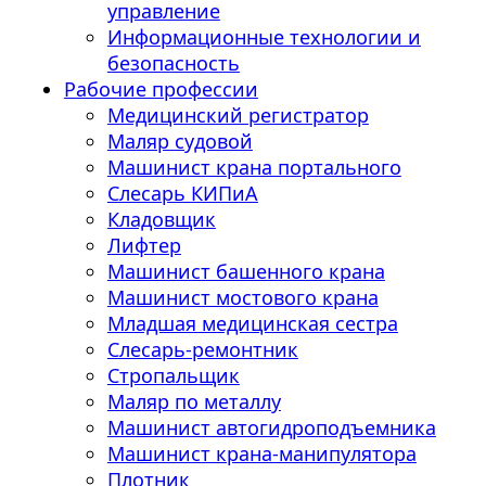
управление
Информационные технологии и
безопасность
Рабочие профессии
Медицинский регистратор
Маляр судовой
Машинист крана портального
Слесарь КИПиА
Кладовщик
Лифтер
Машинист башенного крана
Машинист мостового крана
Младшая медицинская сестра
Слесарь-ремонтник
Стропальщик
Маляр по металлу
Машинист автогидроподъемника
Машинист крана-манипулятора
Плотник