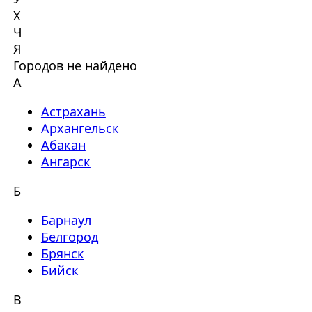
Х
Ч
Я
Городов не найдено
А
Астрахань
Архангельск
Абакан
Ангарск
Б
Барнаул
Белгород
Брянск
Бийск
В