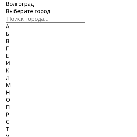
Волгоград
Выберите город
А
Б
В
Г
Е
И
К
Л
М
Н
О
П
Р
С
Т
У