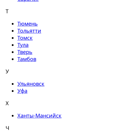
Т
Тюмень
Тольятти
Томск
Тула
Тверь
Тамбов
У
Ульяновск
Уфа
Х
Ханты-Мансийск
Ч