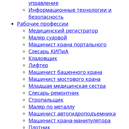
управление
Информационные технологии и
безопасность
Рабочие профессии
Медицинский регистратор
Маляр судовой
Машинист крана портального
Слесарь КИПиА
Кладовщик
Лифтер
Машинист башенного крана
Машинист мостового крана
Младшая медицинская сестра
Слесарь-ремонтник
Стропальщик
Маляр по металлу
Машинист автогидроподъемника
Машинист крана-манипулятора
Плотник