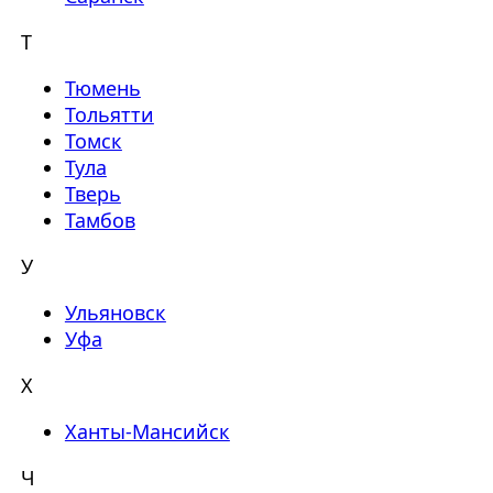
Т
Тюмень
Тольятти
Томск
Тула
Тверь
Тамбов
У
Ульяновск
Уфа
Х
Ханты-Мансийск
Ч