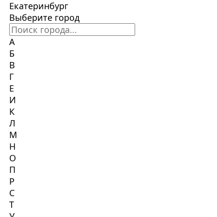
Екатеринбург
Выберите город
А
Б
В
Г
Е
И
К
Л
М
Н
О
П
Р
С
Т
У