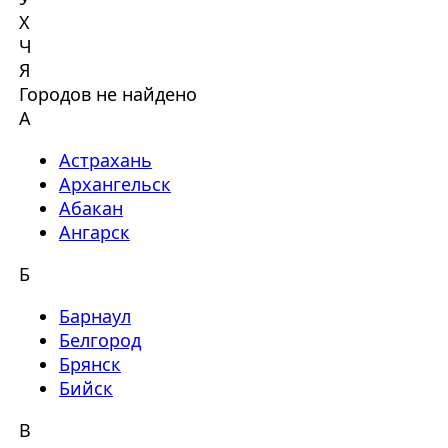
Х
Ч
Я
Городов не найдено
А
Астрахань
Архангельск
Абакан
Ангарск
Б
Барнаул
Белгород
Брянск
Бийск
В