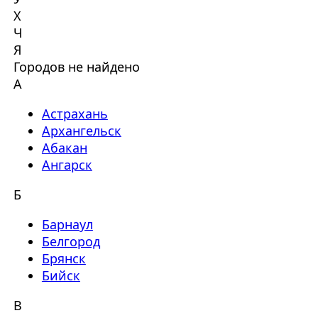
Х
Ч
Я
Городов не найдено
А
Астрахань
Архангельск
Абакан
Ангарск
Б
Барнаул
Белгород
Брянск
Бийск
В