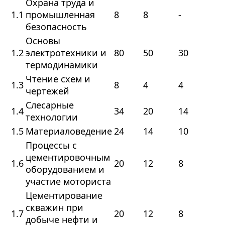
Охрана труда и
1.1
промышленная
8
8
-
безопасность
Основы
1.2
электротехники и
80
50
30
термодинамики
Чтение схем и
1.3
8
4
4
чертежей
Слесарные
1.4
34
20
14
технологии
1.5
Материаловедение
24
14
10
Процессы с
цементировочным
1.6
20
12
8
оборудованием и
участие моториста
Цементирование
скважин при
1.7
20
12
8
добыче нефти и