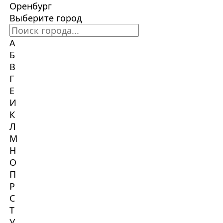
Оренбург
Выберите город
А
Б
В
Г
Е
И
К
Л
М
Н
О
П
Р
С
Т
У