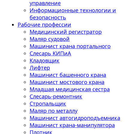
управление
Информационные технологии и
безопасность
Рабочие профессии
Медицинский регистратор
Маляр судовой
Машинист крана портального
Слесарь КИПиА
Кладовщик
Лифтер
Машинист башенного крана
Машинист мостового крана
Младшая медицинская сестра
Слесарь-ремонтник
Стропальщик
Маляр по металлу
Машинист автогидроподъемника
Машинист крана-манипулятора
Плотник