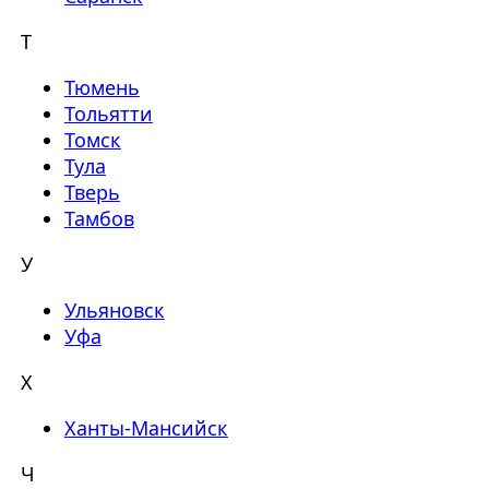
Т
Тюмень
Тольятти
Томск
Тула
Тверь
Тамбов
У
Ульяновск
Уфа
Х
Ханты-Мансийск
Ч