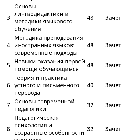
Основы
лингводидактики и
3
48
Зачет
методики языкового
обучения
Методика преподавания
4
иностранных языков:
48
Зачет
современные подходы
Навыки оказания первой
5
48
Зачет
помощи обучающимся
Теория и практика
6
устного и письменного
40
Зачет
перевода
Основы современной
7
32
Зачет
педагогики
Педагогическая
психология и
8
32
Зачет
возрастные особенности