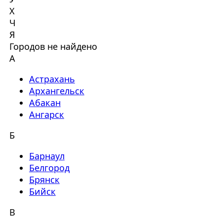
Х
Ч
Я
Городов не найдено
А
Астрахань
Архангельск
Абакан
Ангарск
Б
Барнаул
Белгород
Брянск
Бийск
В