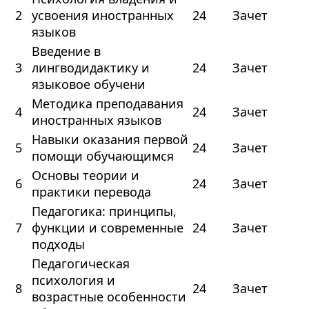
2
усвоения иностранных
24
Зачет
языков
Введение в
3
лингводидактику и
24
Зачет
языковое обучени
Методика преподавания
4
24
Зачет
иностранных языков
Навыки оказания первой
5
24
Зачет
помощи обучающимся
Основы теории и
6
24
Зачет
практики перевода
Педагогика: принципы,
7
функции и современные
24
Зачет
подходы
Педагогическая
психология и
8
24
Зачет
возрастные особенности