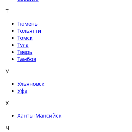
Т
Тюмень
Тольятти
Томск
Тула
Тверь
Тамбов
У
Ульяновск
Уфа
Х
Ханты-Мансийск
Ч