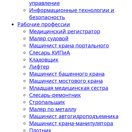
управление
Информационные технологии и
безопасность
Рабочие профессии
Медицинский регистратор
Маляр судовой
Машинист крана портального
Слесарь КИПиА
Кладовщик
Лифтер
Машинист башенного крана
Машинист мостового крана
Младшая медицинская сестра
Слесарь-ремонтник
Стропальщик
Маляр по металлу
Машинист автогидроподъемника
Машинист крана-манипулятора
Плотник