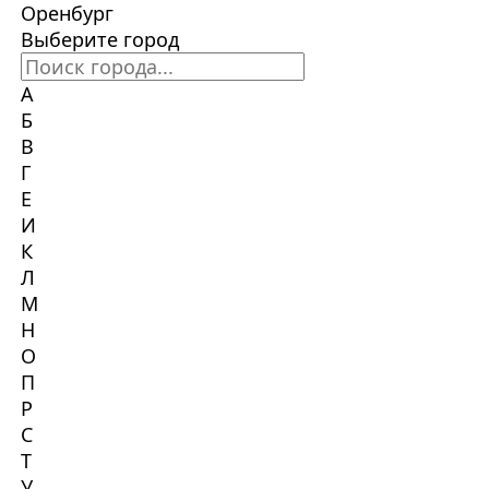
Оренбург
Выберите город
А
Б
В
Г
Е
И
К
Л
М
Н
О
П
Р
С
Т
У