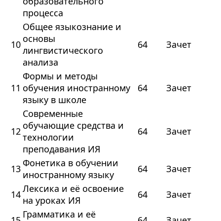
образовательного
процесса
Общее языкознание и
основы
10
64
Зачет
лингвистического
анализа
Формы и методы
11
обучения иностранному
64
Зачет
языку в школе
Современные
обучающие средства и
12
64
Зачет
технологии
преподавания ИЯ
Фонетика в обучении
13
64
Зачет
иностранному языку
Лексика и её освоение
14
64
Зачет
на уроках ИЯ
Грамматика и её
15
64
Зачет