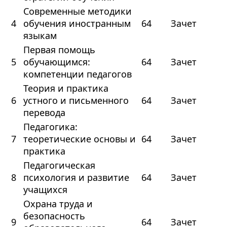
Современные методики
4
обучения иностранным
64
Зачет
языкам
Первая помощь
5
обучающимся:
64
Зачет
компетенции педагогов
Теория и практика
6
устного и письменного
64
Зачет
перевода
Педагогика:
7
теоретические основы и
64
Зачет
практика
Педагогическая
8
психология и развитие
64
Зачет
учащихся
Охрана труда и
безопасность
9
64
Зачет