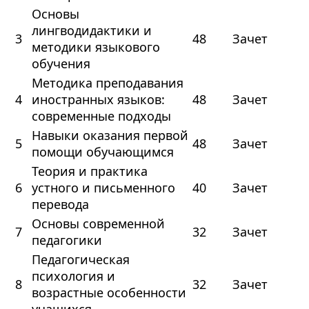
Основы
лингводидактики и
3
48
Зачет
методики языкового
обучения
Методика преподавания
4
иностранных языков:
48
Зачет
современные подходы
Навыки оказания первой
5
48
Зачет
помощи обучающимся
Теория и практика
6
устного и письменного
40
Зачет
перевода
Основы современной
7
32
Зачет
педагогики
Педагогическая
психология и
8
32
Зачет
возрастные особенности