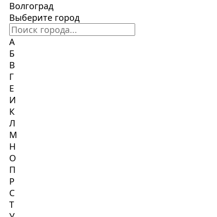
Волгоград
Выберите город
А
Б
В
Г
Е
И
К
Л
М
Н
О
П
Р
С
Т
У