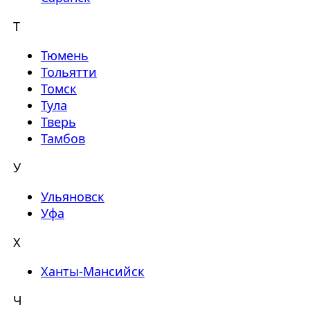
Т
Тюмень
Тольятти
Томск
Тула
Тверь
Тамбов
У
Ульяновск
Уфа
Х
Ханты-Мансийск
Ч