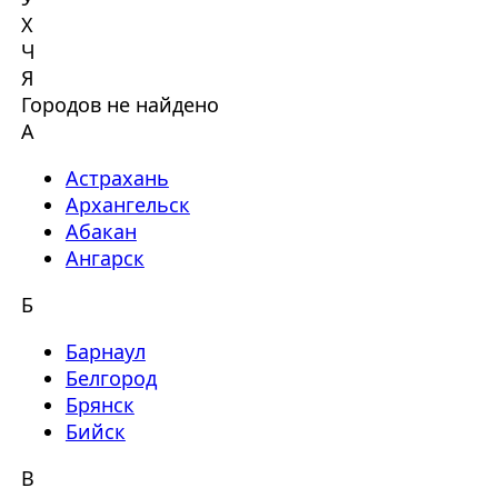
Х
Ч
Я
Городов не найдено
А
Астрахань
Архангельск
Абакан
Ангарск
Б
Барнаул
Белгород
Брянск
Бийск
В