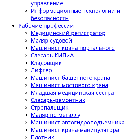
управление
Информационные технологии и
безопасность
Рабочие профессии
Медицинский регистратор
Маляр судовой
Машинист крана портального
Слесарь КИПиА
Кладовщик
Лифтер
Машинист башенного крана
Машинист мостового крана
Младшая медицинская сестра
Слесарь-ремонтник
Стропальщик
Маляр по металлу
Машинист автогидроподъемника
Машинист крана-манипулятора
Плотник