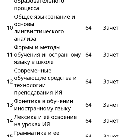
образовательного
процесса
Общее языкознание и
основы
10
64
Зачет
лингвистического
анализа
Формы и методы
11
обучения иностранному
64
Зачет
языку в школе
Современные
обучающие средства и
12
64
Зачет
технологии
преподавания ИЯ
Фонетика в обучении
13
64
Зачет
иностранному языку
Лексика и её освоение
14
64
Зачет
на уроках ИЯ
Грамматика и её
15
64
Зачет