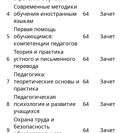
Современные методики
4
обучения иностранным
64
Зачет
языкам
Первая помощь
5
обучающимся:
64
Зачет
компетенции педагогов
Теория и практика
6
устного и письменного
64
Зачет
перевода
Педагогика:
7
теоретические основы и
64
Зачет
практика
Педагогическая
8
психология и развитие
64
Зачет
учащихся
Охрана труда и
безопасность
9
64
Зачет