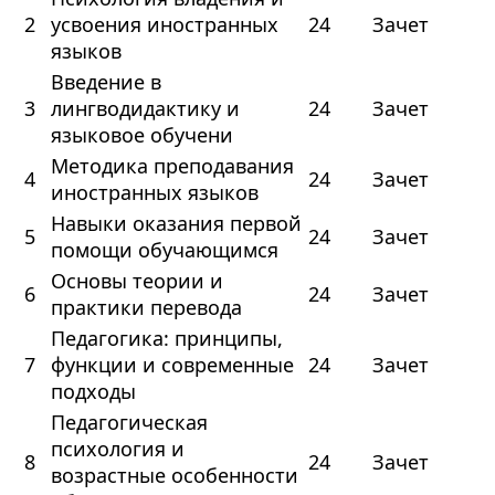
2
усвоения иностранных
24
Зачет
языков
Введение в
3
лингводидактику и
24
Зачет
языковое обучени
Методика преподавания
4
24
Зачет
иностранных языков
Навыки оказания первой
5
24
Зачет
помощи обучающимся
Основы теории и
6
24
Зачет
практики перевода
Педагогика: принципы,
7
функции и современные
24
Зачет
подходы
Педагогическая
психология и
8
24
Зачет
возрастные особенности