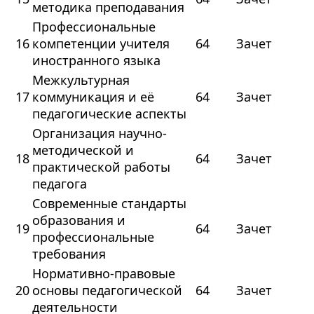
методика преподавания
Профессиональные
16
компетенции учителя
64
Зачет
иностранного языка
Межкультурная
17
коммуникация и её
64
Зачет
педагогические аспекты
Организация научно-
методической и
18
64
Зачет
практической работы
педагога
Современные стандарты
образования и
19
64
Зачет
профессиональные
требования
Нормативно-правовые
20
основы педагогической
64
Зачет
деятельности