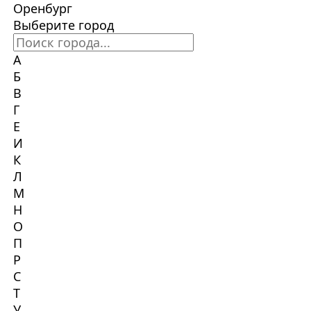
Оренбург
Выберите город
А
Б
В
Г
Е
И
К
Л
М
Н
О
П
Р
С
Т
У