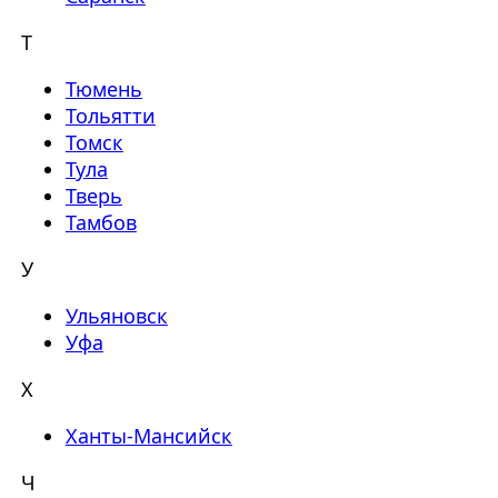
Т
Тюмень
Тольятти
Томск
Тула
Тверь
Тамбов
У
Ульяновск
Уфа
Х
Ханты-Мансийск
Ч