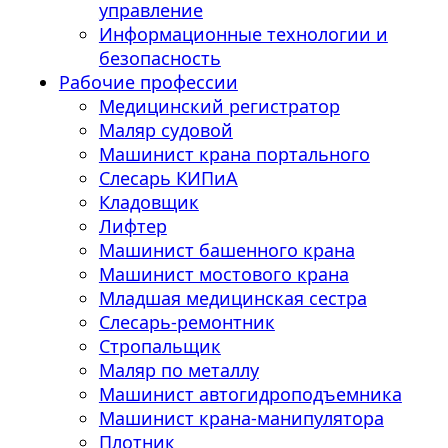
управление
Информационные технологии и
безопасность
Рабочие профессии
Медицинский регистратор
Маляр судовой
Машинист крана портального
Слесарь КИПиА
Кладовщик
Лифтер
Машинист башенного крана
Машинист мостового крана
Младшая медицинская сестра
Слесарь-ремонтник
Стропальщик
Маляр по металлу
Машинист автогидроподъемника
Машинист крана-манипулятора
Плотник