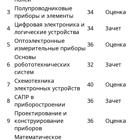
Полупроводниковые
3
34
Оценка
приборы и элементы
Цифровая электроника и
4
34
Зачет
логические устройства
Оптоэлектронные
5
36
Оценка
измерительные приборы
Основы
6
робототехнических
32
Зачет
систем
Схемотехника
7
40
Оценка
электронных устройств
САПР в
8
36
Зачет
приборостроении
Проектирование и
9
конструирование
36
Оценка
приборов
Математическое