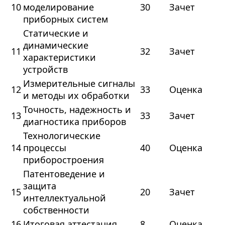
10
моделирование
30
Зачет
приборных систем
Статические и
динамические
11
32
Зачет
характеристики
устройств
Измерительные сигналы
12
33
Оценка
и методы их обработки
Точность, надежность и
13
33
Зачет
диагностика приборов
Технологические
14
процессы
40
Оценка
приборостроения
Патентоведение и
защита
15
20
Зачет
интеллектуальной
собственности
16
Итоговая аттестация
8
Оценка