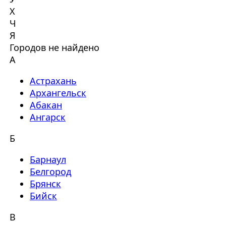
Х
Ч
Я
Городов не найдено
А
Астрахань
Архангельск
Абакан
Ангарск
Б
Барнаул
Белгород
Брянск
Бийск
В