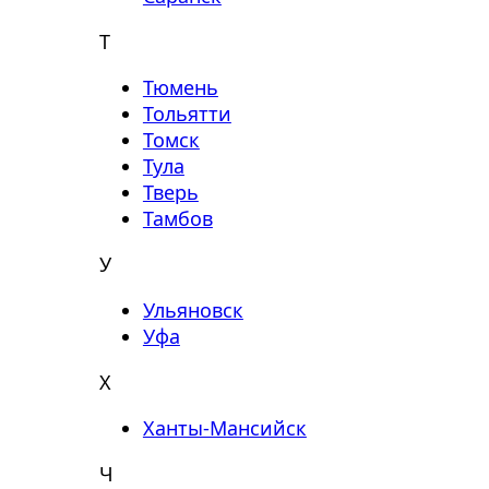
Т
Тюмень
Тольятти
Томск
Тула
Тверь
Тамбов
У
Ульяновск
Уфа
Х
Ханты-Мансийск
Ч