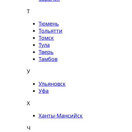
Т
Тюмень
Тольятти
Томск
Тула
Тверь
Тамбов
У
Ульяновск
Уфа
Х
Ханты-Мансийск
Ч