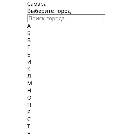
Самара
Выберите город
А
Б
В
Г
Е
И
К
Л
М
Н
О
П
Р
С
Т
У