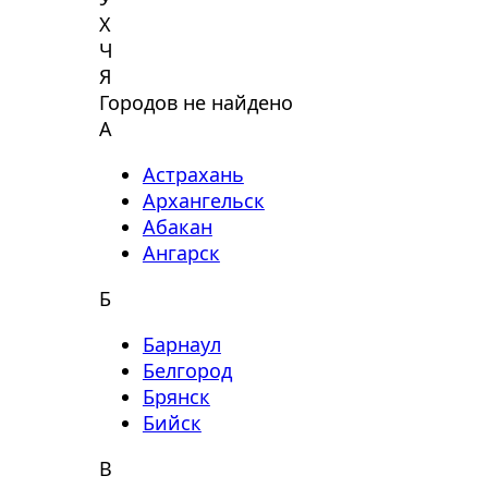
Х
Ч
Я
Городов не найдено
А
Астрахань
Архангельск
Абакан
Ангарск
Б
Барнаул
Белгород
Брянск
Бийск
В