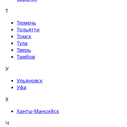
Т
Тюмень
Тольятти
Томск
Тула
Тверь
Тамбов
У
Ульяновск
Уфа
Х
Ханты-Мансийск
Ч