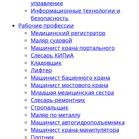
управление
Информационные технологии и
безопасность
Рабочие профессии
Медицинский регистратор
Маляр судовой
Машинист крана портального
Слесарь КИПиА
Кладовщик
Лифтер
Машинист башенного крана
Машинист мостового крана
Младшая медицинская сестра
Слесарь-ремонтник
Стропальщик
Маляр по металлу
Машинист автогидроподъемника
Машинист крана-манипулятора
Плотник