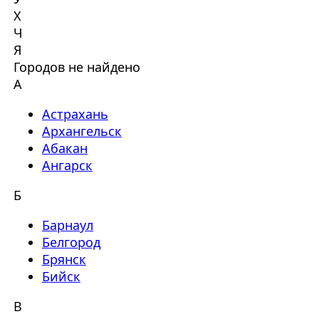
Х
Ч
Я
Городов не найдено
А
Астрахань
Архангельск
Абакан
Ангарск
Б
Барнаул
Белгород
Брянск
Бийск
В