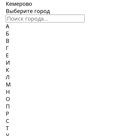
Кемерово
Выберите город
А
Б
В
Г
Е
И
К
Л
М
Н
О
П
Р
С
Т
У