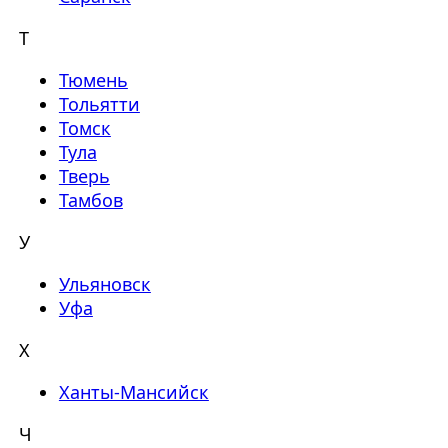
Т
Тюмень
Тольятти
Томск
Тула
Тверь
Тамбов
У
Ульяновск
Уфа
Х
Ханты-Мансийск
Ч