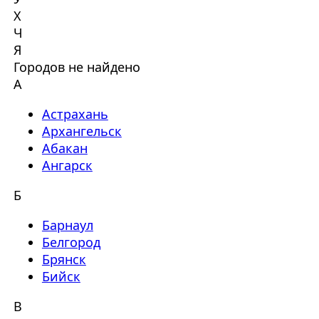
Х
Ч
Я
Городов не найдено
А
Астрахань
Архангельск
Абакан
Ангарск
Б
Барнаул
Белгород
Брянск
Бийск
В