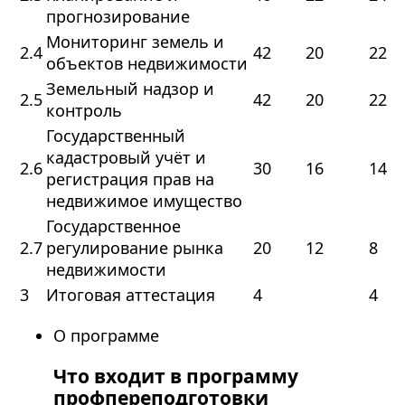
прогнозирование
Мониторинг земель и
2.4
42
20
22
объектов недвижимости
Земельный надзор и
2.5
42
20
22
контроль
Государственный
кадастровый учёт и
2.6
30
16
14
регистрация прав на
недвижимое имущество
Государственное
2.7
регулирование рынка
20
12
8
недвижимости
3
Итоговая аттестация
4
4
О программе
Что входит в программу
профпереподготовки