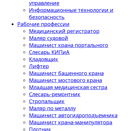
управление
Информационные технологии и
безопасность
Рабочие профессии
Медицинский регистратор
Маляр судовой
Машинист крана портального
Слесарь КИПиА
Кладовщик
Лифтер
Машинист башенного крана
Машинист мостового крана
Младшая медицинская сестра
Слесарь-ремонтник
Стропальщик
Маляр по металлу
Машинист автогидроподъемника
Машинист крана-манипулятора
Плотник