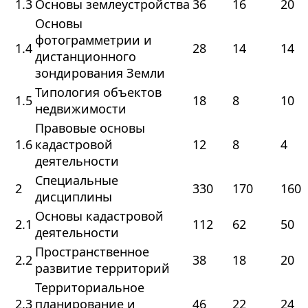
1.3
Основы землеустройства
36
16
20
Основы
фотограмметрии и
1.4
28
14
14
дистанционного
зондирования Земли
Типология объектов
1.5
18
8
10
недвижимости
Правовые основы
1.6
кадастровой
12
8
4
деятельности
Специальные
2
330
170
160
дисциплины
Основы кадастровой
2.1
112
62
50
деятельности
Пространственное
2.2
38
18
20
развитие территорий
Территориальное
2.3
планирование и
46
22
24