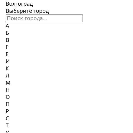
Волгоград
Выберите город
А
Б
В
Г
Е
И
К
Л
М
Н
О
П
Р
С
Т
У