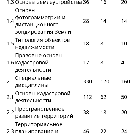
1.3
Основы землеустройства
36
16
20
Основы
фотограмметрии и
1.4
28
14
14
дистанционного
зондирования Земли
Типология объектов
1.5
18
8
10
недвижимости
Правовые основы
1.6
кадастровой
12
8
4
деятельности
Специальные
2
330
170
160
дисциплины
Основы кадастровой
2.1
112
62
50
деятельности
Пространственное
2.2
38
18
20
развитие территорий
Территориальное
2.3
планирование и
46
22
24