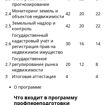
прогнозирование
Мониторинг земель и
2.4
42
20
22
объектов недвижимости
Земельный надзор и
2.5
42
20
22
контроль
Государственный
кадастровый учёт и
2.6
30
16
14
регистрация прав на
недвижимое имущество
Государственное
2.7
регулирование рынка
20
12
8
недвижимости
3
Итоговая аттестация
4
4
О программе
Что входит в программу
профпереподготовки