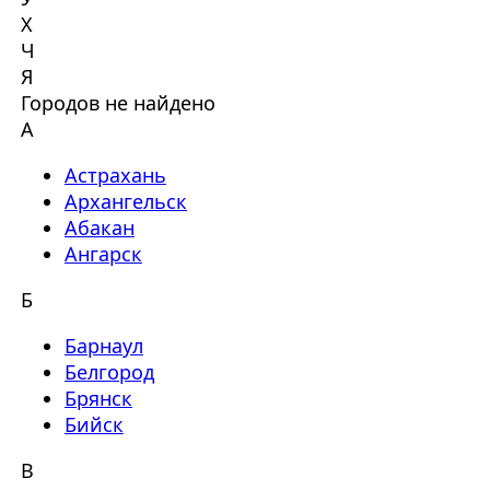
Х
Ч
Я
Городов не найдено
А
Астрахань
Архангельск
Абакан
Ангарск
Б
Барнаул
Белгород
Брянск
Бийск
В