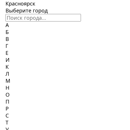
Красноярск
Выберите город
А
Б
В
Г
Е
И
К
Л
М
Н
О
П
Р
С
Т
У