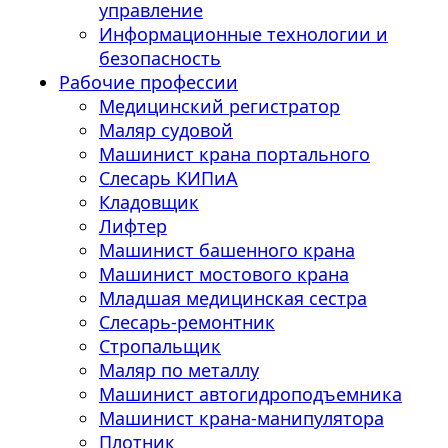
управление
Информационные технологии и
безопасность
Рабочие профессии
Медицинский регистратор
Маляр судовой
Машинист крана портального
Слесарь КИПиА
Кладовщик
Лифтер
Машинист башенного крана
Машинист мостового крана
Младшая медицинская сестра
Слесарь-ремонтник
Стропальщик
Маляр по металлу
Машинист автогидроподъемника
Машинист крана-манипулятора
Плотник