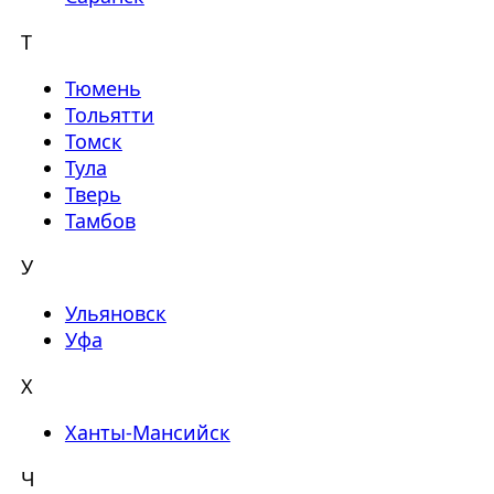
Т
Тюмень
Тольятти
Томск
Тула
Тверь
Тамбов
У
Ульяновск
Уфа
Х
Ханты-Мансийск
Ч