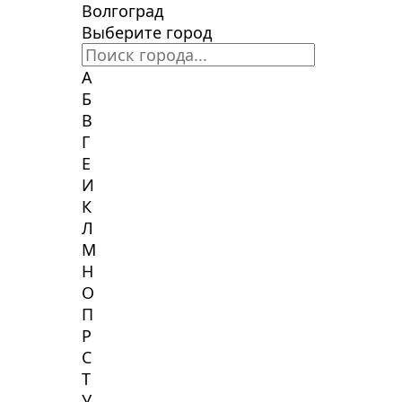
Волгоград
Выберите город
А
Б
В
Г
Е
И
К
Л
М
Н
О
П
Р
С
Т
У