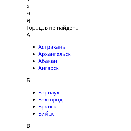
Х
Ч
Я
Городов не найдено
А
Астрахань
Архангельск
Абакан
Ангарск
Б
Барнаул
Белгород
Брянск
Бийск
В