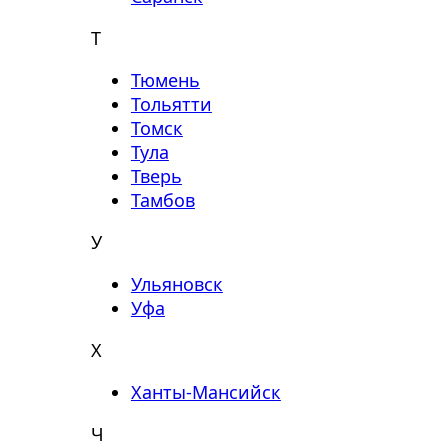
Т
Тюмень
Тольятти
Томск
Тула
Тверь
Тамбов
У
Ульяновск
Уфа
Х
Ханты-Мансийск
Ч