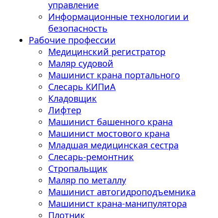
управление
Информационные технологии и
безопасность
Рабочие профессии
Медицинский регистратор
Маляр судовой
Машинист крана портального
Слесарь КИПиА
Кладовщик
Лифтер
Машинист башенного крана
Машинист мостового крана
Младшая медицинская сестра
Слесарь-ремонтник
Стропальщик
Маляр по металлу
Машинист автогидроподъемника
Машинист крана-манипулятора
Плотник