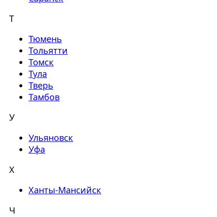
Т
Тюмень
Тольятти
Томск
Тула
Тверь
Тамбов
У
Ульяновск
Уфа
Х
Ханты-Мансийск
Ч