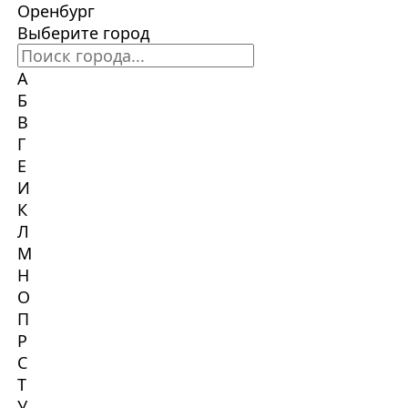
Оренбург
Выберите город
А
Б
В
Г
Е
И
К
Л
М
Н
О
П
Р
С
Т
У