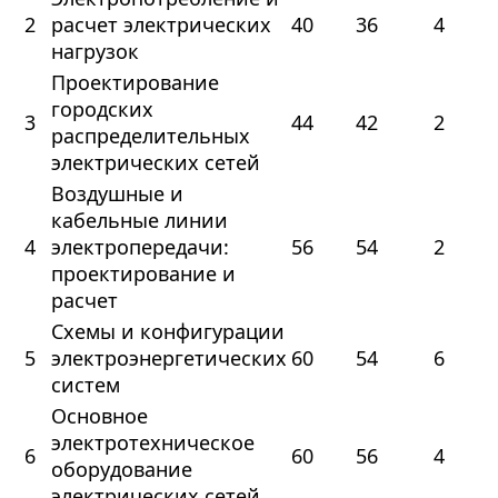
2
расчет электрических
40
36
4
нагрузок
Проектирование
городских
3
44
42
2
распределительных
электрических сетей
Воздушные и
кабельные линии
4
электропередачи:
56
54
2
проектирование и
расчет
Схемы и конфигурации
5
электроэнергетических
60
54
6
систем
Основное
электротехническое
6
60
56
4
оборудование
электрических сетей