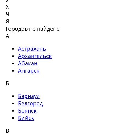
Х
Ч
Я
Городов не найдено
А
Астрахань
Архангельск
Абакан
Ангарск
Б
Барнаул
Белгород
Брянск
Бийск
В