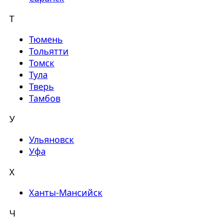
Т
Тюмень
Тольятти
Томск
Тула
Тверь
Тамбов
У
Ульяновск
Уфа
Х
Ханты-Мансийск
Ч