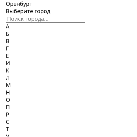
Оренбург
Выберите город
А
Б
В
Г
Е
И
К
Л
М
Н
О
П
Р
С
Т
У