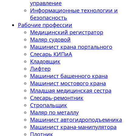
управление
Информационные технологии и
безопасность
Рабочие профессии
Медицинский регистратор
Маляр судовой
Машинист крана портального
Слесарь КИПиА
Кладовщик
Лифтер
Машинист башенного крана
Машинист мостового крана
Младшая медицинская сестра
Слесарь-ремонтник
Стропальщик
Маляр по металлу
Машинист автогидроподъемника
Машинист крана-манипулятора
Плотник