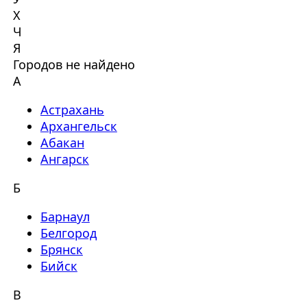
Х
Ч
Я
Городов не найдено
А
Астрахань
Архангельск
Абакан
Ангарск
Б
Барнаул
Белгород
Брянск
Бийск
В