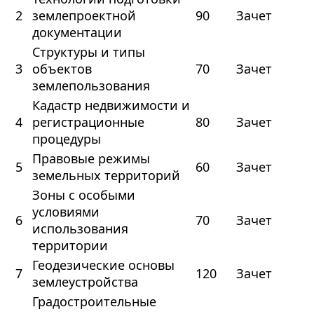
2
землепроектной
90
Зачет
документации
Структуры и типы
3
объектов
70
Зачет
землепользования
Кадастр недвижимости и
4
регистрационные
80
Зачет
процедуры
Правовые режимы
5
60
Зачет
земельных территорий
Зоны с особыми
условиями
6
70
Зачет
использования
территории
Геодезические основы
7
120
Зачет
землеустройства
Градостроительные