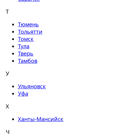
Т
Тюмень
Тольятти
Томск
Тула
Тверь
Тамбов
У
Ульяновск
Уфа
Х
Ханты-Мансийск
Ч