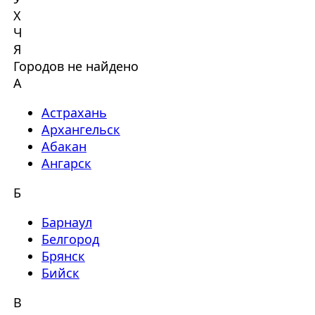
Х
Ч
Я
Городов не найдено
А
Астрахань
Архангельск
Абакан
Ангарск
Б
Барнаул
Белгород
Брянск
Бийск
В