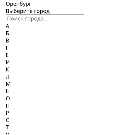
Оренбург
Выберите город
А
Б
В
Г
Е
И
К
Л
М
Н
О
П
Р
С
Т
У