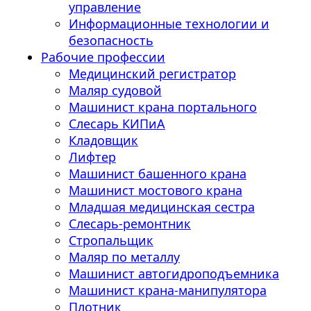
управление
Информационные технологии и
безопасность
Рабочие профессии
Медицинский регистратор
Маляр судовой
Машинист крана портального
Слесарь КИПиА
Кладовщик
Лифтер
Машинист башенного крана
Машинист мостового крана
Младшая медицинская сестра
Слесарь-ремонтник
Стропальщик
Маляр по металлу
Машинист автогидроподъемника
Машинист крана-манипулятора
Плотник