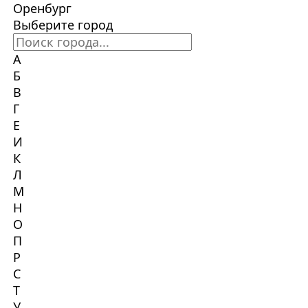
Оренбург
Выберите город
А
Б
В
Г
Е
И
К
Л
М
Н
О
П
Р
С
Т
У