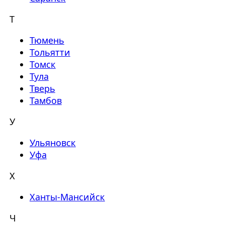
Т
Тюмень
Тольятти
Томск
Тула
Тверь
Тамбов
У
Ульяновск
Уфа
Х
Ханты-Мансийск
Ч