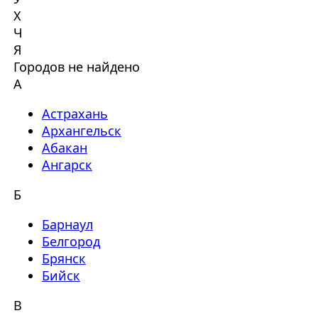
Х
Ч
Я
Городов не найдено
А
Астрахань
Архангельск
Абакан
Ангарск
Б
Барнаул
Белгород
Брянск
Бийск
В