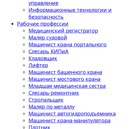
управление
Информационные технологии и
безопасность
Рабочие профессии
Медицинский регистратор
Маляр судовой
Машинист крана портального
Слесарь КИПиА
Кладовщик
Лифтер
Машинист башенного крана
Машинист мостового крана
Младшая медицинская сестра
Слесарь-ремонтник
Стропальщик
Маляр по металлу
Машинист автогидроподъемника
Машинист крана-манипулятора
Плотник