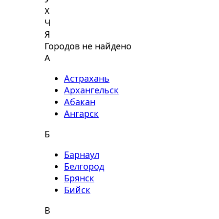
Х
Ч
Я
Городов не найдено
А
Астрахань
Архангельск
Абакан
Ангарск
Б
Барнаул
Белгород
Брянск
Бийск
В