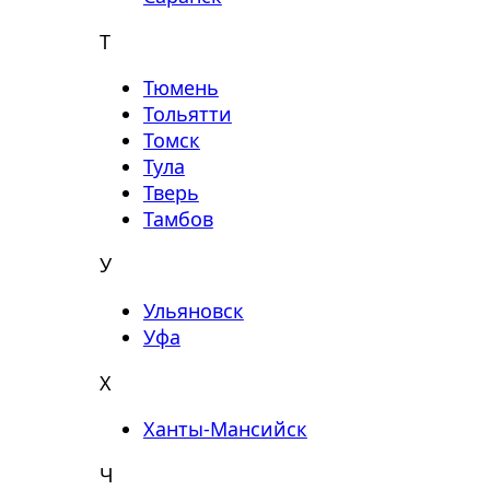
Т
Тюмень
Тольятти
Томск
Тула
Тверь
Тамбов
У
Ульяновск
Уфа
Х
Ханты-Мансийск
Ч