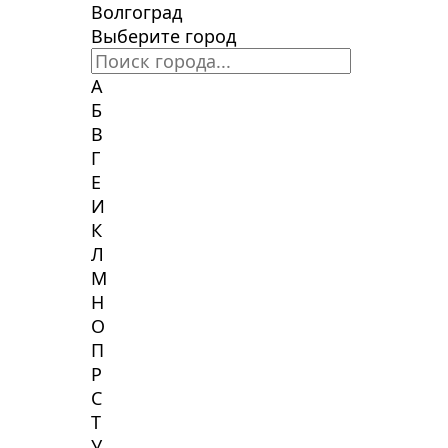
Волгоград
Выберите город
А
Б
В
Г
Е
И
К
Л
М
Н
О
П
Р
С
Т
У