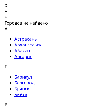
Х
Ч
Я
Городов не найдено
А
Астрахань
Архангельск
Абакан
Ангарск
Б
Барнаул
Белгород
Брянск
Бийск
В