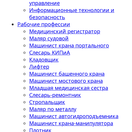
управление
Информационные технологии и
безопасность
Рабочие профессии
Медицинский регистратор
Маляр судовой
Машинист крана портального
Слесарь КИПиА
Кладовщик
Лифтер
Машинист башенного крана
Машинист мостового крана
Младшая медицинская сестра
Слесарь-ремонтник
Стропальщик
Маляр по металлу
Машинист автогидроподъемника
Машинист крана-манипулятора
Плотник