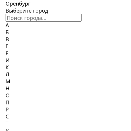
Оренбург
Выберите город
А
Б
В
Г
Е
И
К
Л
М
Н
О
П
Р
С
Т
У