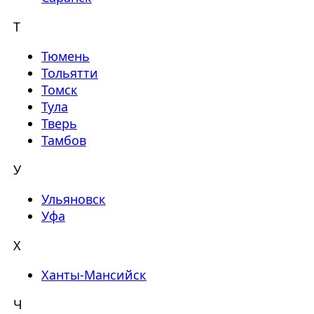
Т
Тюмень
Тольятти
Томск
Тула
Тверь
Тамбов
У
Ульяновск
Уфа
Х
Ханты-Мансийск
Ч