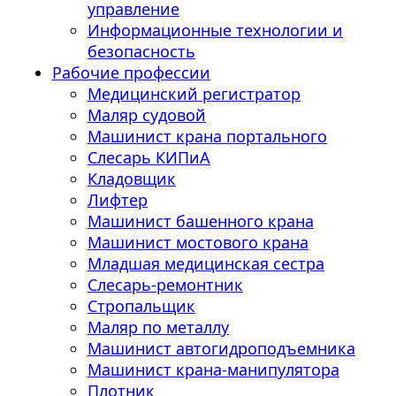
управление
Информационные технологии и
безопасность
Рабочие профессии
Медицинский регистратор
Маляр судовой
Машинист крана портального
Слесарь КИПиА
Кладовщик
Лифтер
Машинист башенного крана
Машинист мостового крана
Младшая медицинская сестра
Слесарь-ремонтник
Стропальщик
Маляр по металлу
Машинист автогидроподъемника
Машинист крана-манипулятора
Плотник