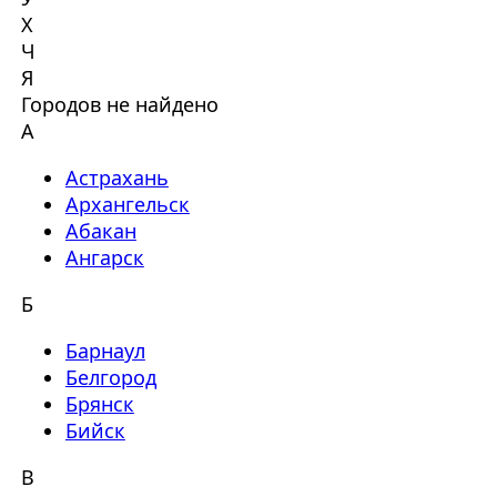
Х
Ч
Я
Городов не найдено
А
Астрахань
Архангельск
Абакан
Ангарск
Б
Барнаул
Белгород
Брянск
Бийск
В