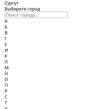
Сургут
Выберите город
А
Б
В
Г
Е
И
К
Л
М
Н
О
П
Р
С
Т
У