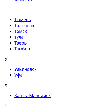
Т
Тюмень
Тольятти
Томск
Тула
Тверь
Тамбов
У
Ульяновск
Уфа
Х
Ханты-Мансийск
Ч