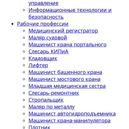
управление
Информационные технологии и
безопасность
Рабочие профессии
Медицинский регистратор
Маляр судовой
Машинист крана портального
Слесарь КИПиА
Кладовщик
Лифтер
Машинист башенного крана
Машинист мостового крана
Младшая медицинская сестра
Слесарь-ремонтник
Стропальщик
Маляр по металлу
Машинист автогидроподъемника
Машинист крана-манипулятора
Плотник