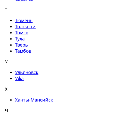
Т
Тюмень
Тольятти
Томск
Тула
Тверь
Тамбов
У
Ульяновск
Уфа
Х
Ханты-Мансийск
Ч