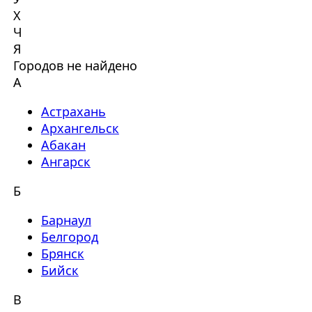
Х
Ч
Я
Городов не найдено
А
Астрахань
Архангельск
Абакан
Ангарск
Б
Барнаул
Белгород
Брянск
Бийск
В