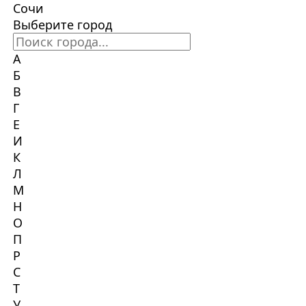
Сочи
Выберите город
А
Б
В
Г
Е
И
К
Л
М
Н
О
П
Р
С
Т
У