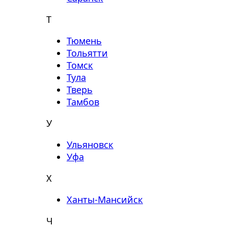
Т
Тюмень
Тольятти
Томск
Тула
Тверь
Тамбов
У
Ульяновск
Уфа
Х
Ханты-Мансийск
Ч