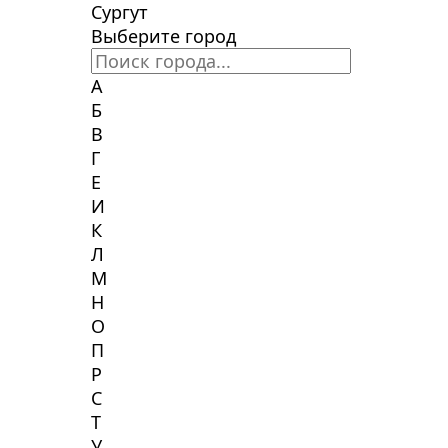
Сургут
Выберите город
А
Б
В
Г
Е
И
К
Л
М
Н
О
П
Р
С
Т
У