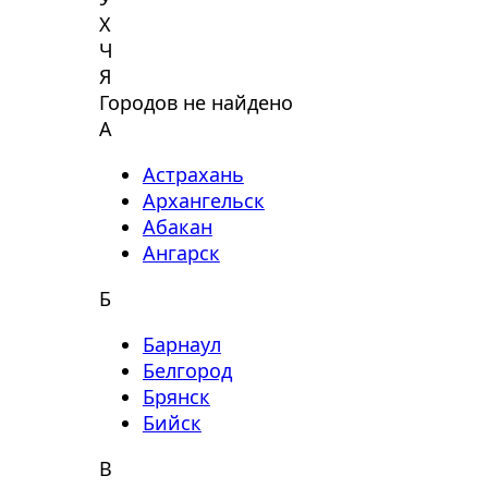
Х
Ч
Я
Городов не найдено
А
Астрахань
Архангельск
Абакан
Ангарск
Б
Барнаул
Белгород
Брянск
Бийск
В