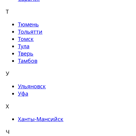
Т
Тюмень
Тольятти
Томск
Тула
Тверь
Тамбов
У
Ульяновск
Уфа
Х
Ханты-Мансийск
Ч