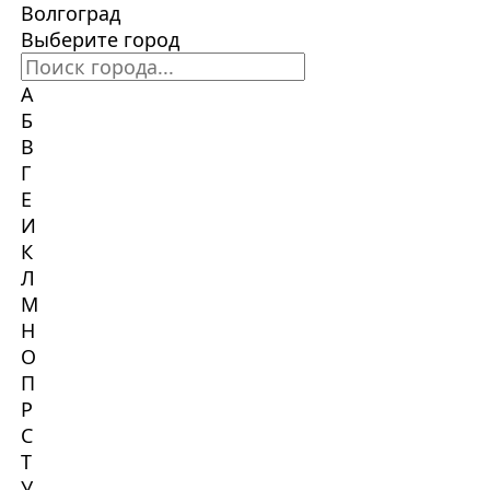
Волгоград
Выберите город
А
Б
В
Г
Е
И
К
Л
М
Н
О
П
Р
С
Т
У