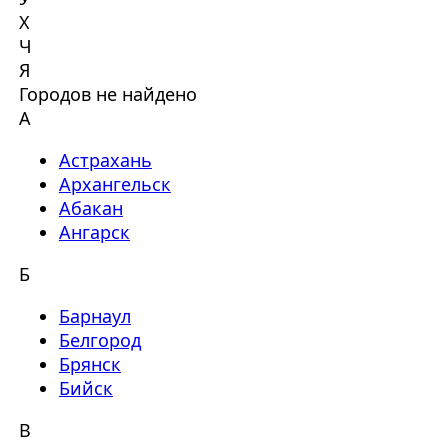
Х
Ч
Я
Городов не найдено
А
Астрахань
Архангельск
Абакан
Ангарск
Б
Барнаул
Белгород
Брянск
Бийск
В