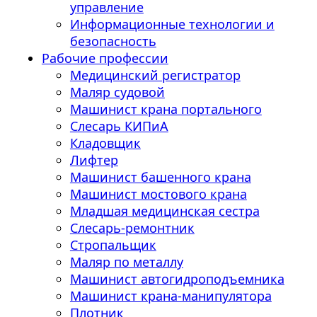
управление
Информационные технологии и
безопасность
Рабочие профессии
Медицинский регистратор
Маляр судовой
Машинист крана портального
Слесарь КИПиА
Кладовщик
Лифтер
Машинист башенного крана
Машинист мостового крана
Младшая медицинская сестра
Слесарь-ремонтник
Стропальщик
Маляр по металлу
Машинист автогидроподъемника
Машинист крана-манипулятора
Плотник